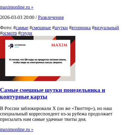
maximonline.ru »
2026-03-03 20:00 /
Развлечения
Фото: #
самые
#
смешные
#
шутки
#
вторника
#
визуальный
#
осмотр
#
груди
Самые смешные шутки понедельника и
контурные карты
В России заблокировали X (он же «Твиттер»), но наш
специальный корреспондент из-за рубежа продолжает
присылать нам самые удачные твиты дня.
maximonline.ru »