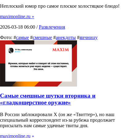
Неплоский юмор про самое плоское холостяцкое блюдо!
maximonline.ru »
2026-03-18 06:00 /
Развлечения
Фото: #
самые
#
смешные
#
анекдоты
#
яичницу
Самые смешные шутки вторника и
«гладкошерстное оружие»
В России заблокировали X (он же «Твиттер»), но наш
специальный корреспондент из-за рубежа продолжает
присылать нам самые удачные твиты дня.
maximonline.ru »