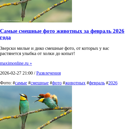
Самые смешные фото животных за февраль 2026
года
Зверски милые и дико смешные фото, от которых у вас
растянется улыбка от холки до копыт!
maximonline.ru »
2026-02-27 21:00 /
Развлечения
Фото: #
самые
#
смешные
#
фото
#
животных
#
февраль
#
2026