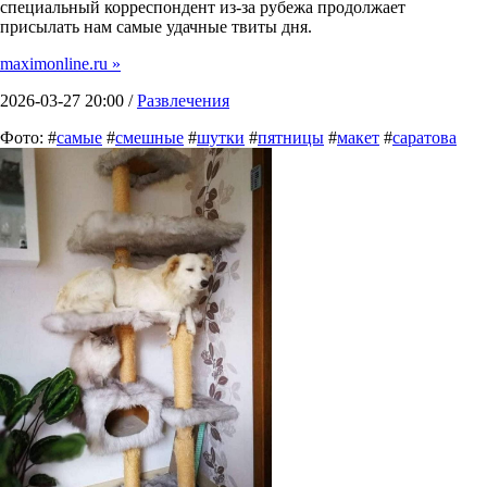
специальный корреспондент из-за рубежа продолжает
присылать нам самые удачные твиты дня.
maximonline.ru »
2026-03-27 20:00 /
Развлечения
Фото: #
самые
#
смешные
#
шутки
#
пятницы
#
макет
#
саратова