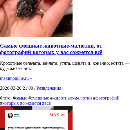
Самые смешные животные-малютки, от
фотографий которых у вас сожмется всё
Крохотные бельчата, зайчата, утята, щенята и, конечно, котята —
куда же без них!
maximonline.ru »
2026-03-20 21:00 /
Развлечения
Фото: #
самые
#
смешные
#
животные-малютки
#
фотографий
#
которых
#
сожмется
#
всё