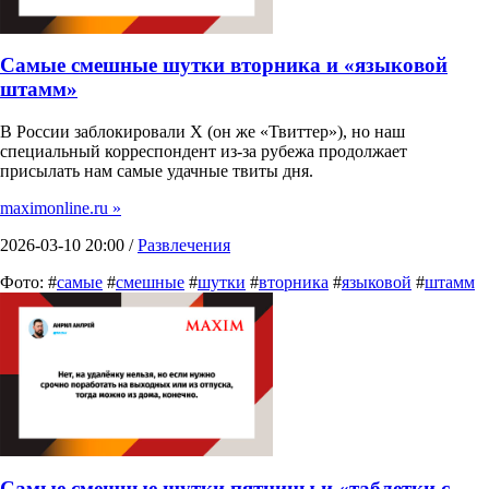
Самые смешные шутки вторника и «языковой
штамм»
В России заблокировали X (он же «Твиттер»), но наш
специальный корреспондент из-за рубежа продолжает
присылать нам самые удачные твиты дня.
maximonline.ru »
2026-03-10 20:00 /
Развлечения
Фото: #
самые
#
смешные
#
шутки
#
вторника
#
языковой
#
штамм
Самые смешные шутки пятницы и «таблетки с