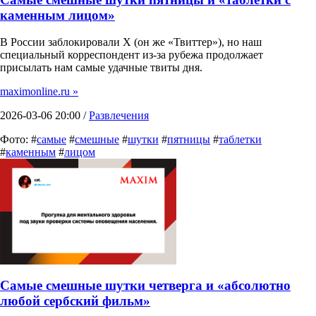
каменным лицом»
В России заблокировали X (он же «Твиттер»), но наш
специальный корреспондент из-за рубежа продолжает
присылать нам самые удачные твиты дня.
maximonline.ru »
2026-03-06 20:00 /
Развлечения
Фото: #
самые
#
смешные
#
шутки
#
пятницы
#
таблетки
#
каменным
#
лицом
Самые смешные шутки четверга и «абсолютно
любой сербский фильм»