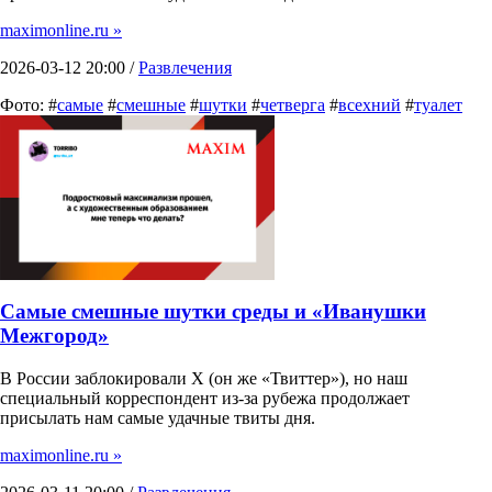
maximonline.ru »
2026-03-12 20:00 /
Развлечения
Фото: #
самые
#
смешные
#
шутки
#
четверга
#
всехний
#
туалет
Самые смешные шутки среды и «Иванушки
Межгород»
В России заблокировали X (он же «Твиттер»), но наш
специальный корреспондент из-за рубежа продолжает
присылать нам самые удачные твиты дня.
maximonline.ru »