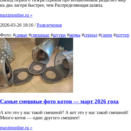
на два лагеря быстрее, чем Распределяющая шляпа.
maximonline.ru »
2026-03-26 18:16 /
Развлечения
Фото: #
самые
#
смешные
#
шутки
#
мемы
#
сериал
#
гарри
#
поттер
Самые смешные фото котов — март 2026 года
А кто это у нас такой смешной? А кот это у нас такой смешной!
Много котов — один другого смешнее!
maximonline.ru »