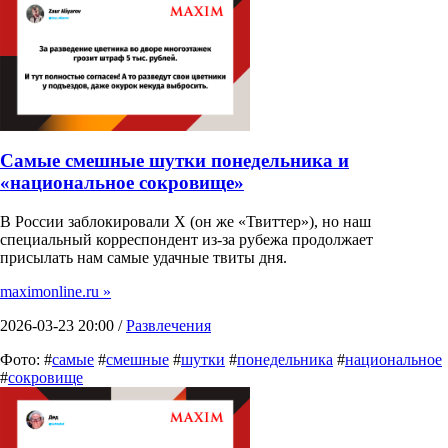
Самые смешные шутки понедельника и
«национальное сокровище»
В России заблокировали X (он же «Твиттер»), но наш
специальный корреспондент из-за рубежа продолжает
присылать нам самые удачные твиты дня.
maximonline.ru »
2026-03-23 20:00 /
Развлечения
Фото: #
самые
#
смешные
#
шутки
#
понедельника
#
национальное
#
сокровище