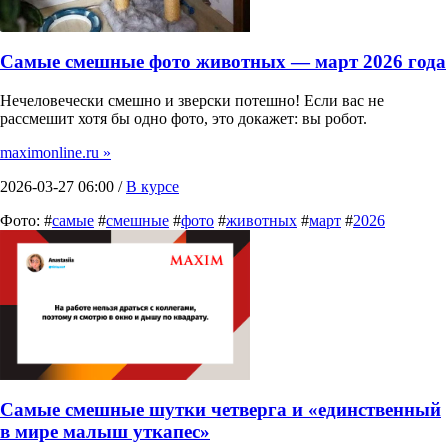
Самые смешные фото животных — март 2026 года
Нечеловечески смешно и зверски потешно! Если вас не
рассмешит хотя бы одно фото, это докажет: вы робот.
maximonline.ru »
2026-03-27 06:00 /
В курсе
Фото: #
самые
#
смешные
#
фото
#
животных
#
март
#
2026
Самые смешные шутки четверга и «единственный
в мире малыш уткапес»