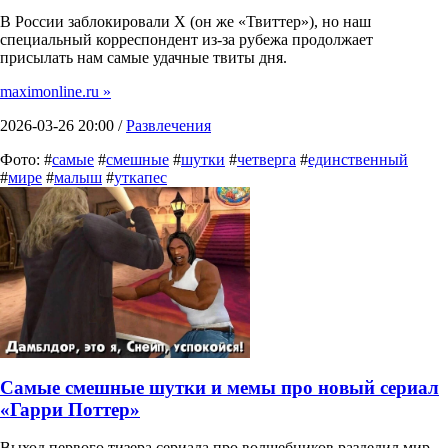
В России заблокировали X (он же «Твиттер»), но наш
специальный корреспондент из-за рубежа продолжает
присылать нам самые удачные твиты дня.
maximonline.ru »
2026-03-26 20:00 /
Развлечения
Фото: #
самые
#
смешные
#
шутки
#
четверга
#
единственный
#
мире
#
малыш
#
уткапес
Самые смешные шутки и мемы про новый сериал
«Гарри Поттер»
Выход первого тизера сериала про волшебников разделил мир