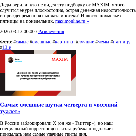
Деды верили: кто не видел эту подборку от MAXIM, у того
случится энурез плоскостопия, острая денежная недостаточность
и преждевременная выплата ипотеки! И лютое похмелье с
пятницы на понедельник.
maximonline.ru »
2026-03-13 00:00 /
Развлечения
Фото: #
самые
#
смешные
#
картинки
#
лучшие
#
мемы
#
пятницу
#
13-е
Самые смешные шутки четверга и «всехний
туалет»
В России заблокировали X (он же «Твиттер»), но наш
специальный корреспондент из-за рубежа продолжает
присылать нам самые удачные твиты дня.