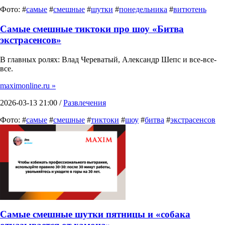
Фото: #
самые
#
смешные
#
шутки
#
понедельника
#
витютень
Самые смешные тиктоки про шоу «Битва
экстрасенсов»
В главных ролях: Влад Череватый, Александр Шепс и все-все-
все.
maximonline.ru »
2026-03-13 21:00 /
Развлечения
Фото: #
самые
#
смешные
#
тиктоки
#
шоу
#
битва
#
экстрасенсов
Самые смешные шутки пятницы и «собака