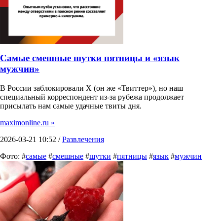
Самые смешные шутки пятницы и «язык
мужчин»
В России заблокировали X (он же «Твиттер»), но наш
специальный корреспондент из-за рубежа продолжает
присылать нам самые удачные твиты дня.
maximonline.ru »
2026-03-21 10:52 /
Развлечения
Фото: #
самые
#
смешные
#
шутки
#
пятницы
#
язык
#
мужчин