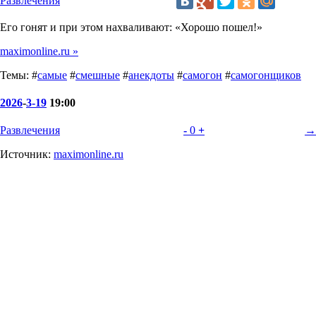
Развлечения
Его гонят и при этом нахваливают: «Хорошо пошел!»
maximonline.ru »
Темы: #
самые
#
смешные
#
анекдоты
#
самогон
#
самогонщиков
2026
-
3-19
19:00
Развлечения
-
0
+
→
Источник:
maximonline.ru