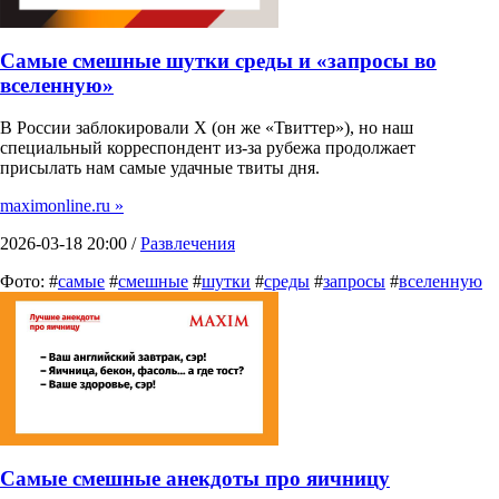
Самые смешные шутки среды и «запросы во
вселенную»
В России заблокировали X (он же «Твиттер»), но наш
специальный корреспондент из-за рубежа продолжает
присылать нам самые удачные твиты дня.
maximonline.ru »
2026-03-18 20:00 /
Развлечения
Фото: #
самые
#
смешные
#
шутки
#
среды
#
запросы
#
вселенную
Самые смешные анекдоты про яичницу