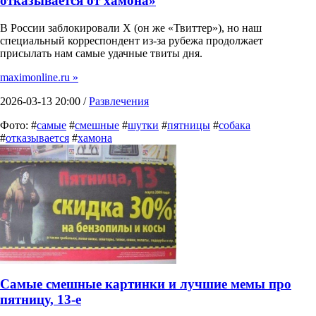
отказывается от хамона»
В России заблокировали X (он же «Твиттер»), но наш
специальный корреспондент из-за рубежа продолжает
присылать нам самые удачные твиты дня.
maximonline.ru »
2026-03-13 20:00 /
Развлечения
Фото: #
самые
#
смешные
#
шутки
#
пятницы
#
собака
#
отказывается
#
хамона
Самые смешные картинки и лучшие мемы про
пятницу, 13-е