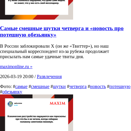
Самые смешные шутки четверга и «новость про
потешную обезьянку»
В России заблокировали X (он же «Твиттер»), но наш
специальный корреспондент из-за рубежа продолжает
присылать нам самые удачные твиты дня.
maximonline.ru »
2026-03-19 20:00 /
Развлечения
Фото: #
самые
#
смешные
#
шутки
#
четверга
#
новость
#
потешную
#
обезьянку