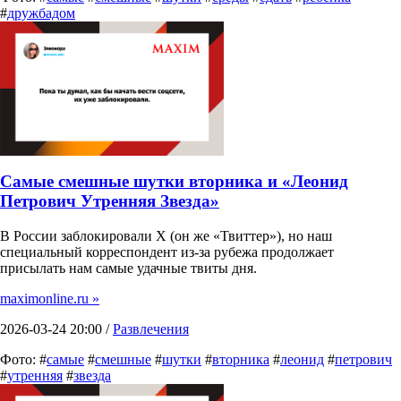
#
дружбадом
Самые смешные шутки вторника и «Леонид
Петрович Утренняя Звезда»
В России заблокировали X (он же «Твиттер»), но наш
специальный корреспондент из-за рубежа продолжает
присылать нам самые удачные твиты дня.
maximonline.ru »
2026-03-24 20:00 /
Развлечения
Фото: #
самые
#
смешные
#
шутки
#
вторника
#
леонид
#
петрович
#
утренняя
#
звезда