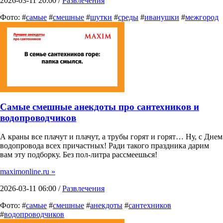
2026-03-11 20:00 /
Развлечения
Фото: #
самые
#
смешные
#
шутки
#
среды
#
иванушки
#
межгород
Самые смешные анекдоты про сантехников и
водопроводчиков
А краны все плачут и плачут, а трубы горят и горят… Ну, с Днем
водопровода всех причастных! Ради такого праздника дарим
вам эту подборку. Без пол-литра рассмеешься!
maximonline.ru »
2026-03-11 06:00 /
Развлечения
Фото: #
самые
#
смешные
#
анекдоты
#
сантехников
#
водопроводчиков