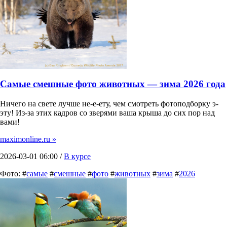
Самые смешные фото животных — зима 2026 года
Ничего на свете лучше не-е-ету, чем смотреть фотоподборку э-
эту! Из-за этих кадров со зверями ваша крыша до сих пор над
вами!
maximonline.ru »
2026-03-01 06:00 /
В курсе
Фото: #
самые
#
смешные
#
фото
#
животных
#
зима
#
2026