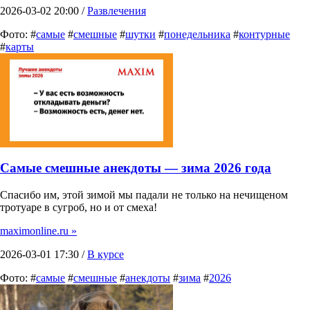
2026-03-02 20:00 /
Развлечения
Фото: #
самые
#
смешные
#
шутки
#
понедельника
#
контурные
#
карты
Самые смешные анекдоты — зима 2026 года
Спасибо им, этой зимой мы падали не только на нечищеном
тротуаре в сугроб, но и от смеха!
maximonline.ru »
2026-03-01 17:30 /
В курсе
Фото: #
самые
#
смешные
#
анекдоты
#
зима
#
2026