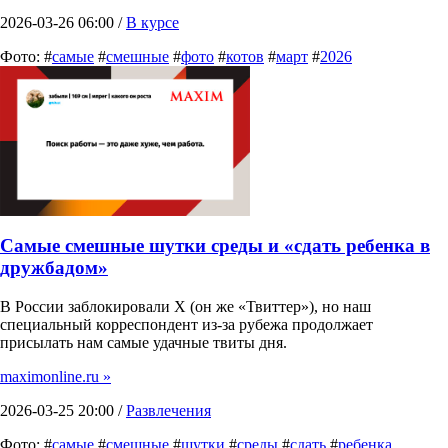
2026-03-26 06:00 /
В курсе
Фото: #
самые
#
смешные
#
фото
#
котов
#
март
#
2026
Самые смешные шутки среды и «сдать ребенка в
дружбадом»
В России заблокировали X (он же «Твиттер»), но наш
специальный корреспондент из-за рубежа продолжает
присылать нам самые удачные твиты дня.
maximonline.ru »
2026-03-25 20:00 /
Развлечения
Фото: #
самые
#
смешные
#
шутки
#
среды
#
сдать
#
ребенка