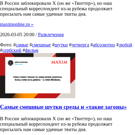
В России заблокировали X (он же «Твиттер»), но наш
специальный корреспондент из-за рубежа продолжает
присылать нам самые удачные твиты дня.
maximonline.ru »
2026-03-05 20:00 /
Развлечения
Фото: #
самые
#
смешные
#
шутки
#
четверга
#
абсолютно
#
любой
#
сербский
#
фильм
Самые смешные шутки среды и «такие загоны»
В России заблокировали X (он же «Твиттер»), но наш
специальный корреспондент из-за рубежа продолжает
присылать нам самые удачные твиты дня.