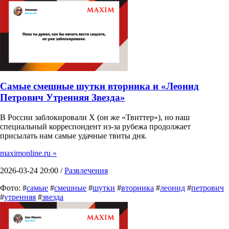
Самые смешные шутки вторника и «Леонид
Петрович Утренняя Звезда»
В России заблокировали X (он же «Твиттер»), но наш
специальный корреспондент из-за рубежа продолжает
присылать нам самые удачные твиты дня.
maximonline.ru »
2026-03-24 20:00 /
Развлечения
Фото: #
самые
#
смешные
#
шутки
#
вторника
#
леонид
#
петрович
#
утренняя
#
звезда