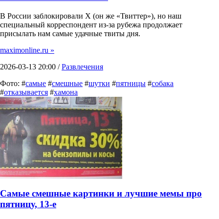
В России заблокировали X (он же «Твиттер»), но наш
специальный корреспондент из-за рубежа продолжает
присылать нам самые удачные твиты дня.
maximonline.ru »
2026-03-13 20:00 /
Развлечения
Фото: #
самые
#
смешные
#
шутки
#
пятницы
#
собака
#
отказывается
#
хамона
Самые смешные картинки и лучшие мемы про
пятницу, 13-е