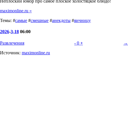
Неплоский юмор про самое плоское холостяцкое блюдо!
maximonline.ru »
Темы: #
самые
#
смешные
#
анекдоты
#
яичницу
2026
-
3-18
06:00
Развлечения
-
0
+
→
Источник:
maximonline.ru