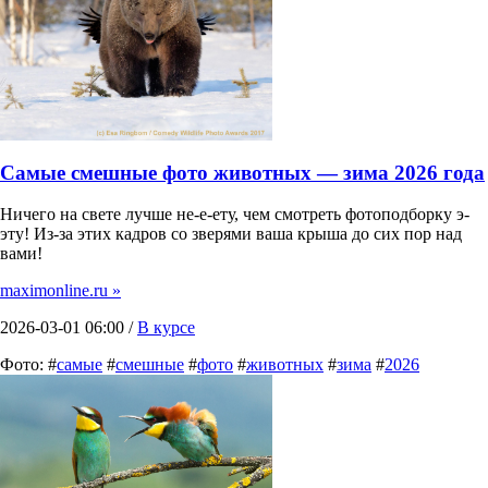
Самые смешные фото животных — зима 2026 года
Ничего на свете лучше не-е-ету, чем смотреть фотоподборку э-
эту! Из-за этих кадров со зверями ваша крыша до сих пор над
вами!
maximonline.ru »
2026-03-01 06:00 /
В курсе
Фото: #
самые
#
смешные
#
фото
#
животных
#
зима
#
2026