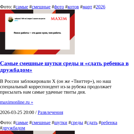
Фото: #
самые
#
смешные
#
фото
#
котов
#
март
#
2026
Самые смешные шутки среды и «сдать ребенка в
дружбадом»
В России заблокировали X (он же «Твиттер»), но наш
специальный корреспондент из-за рубежа продолжает
присылать нам самые удачные твиты дня.
maximonline.ru »
2026-03-25 20:00 /
Развлечения
Фото: #
самые
#
смешные
#
шутки
#
среды
#
сдать
#
ребенка
#
дружбадом