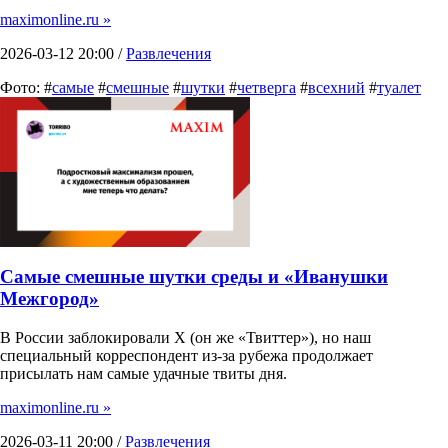
maximonline.ru »
2026-03-12 20:00 /
Развлечения
Фото: #
самые
#
смешные
#
шутки
#
четверга
#
всехний
#
туалет
Самые смешные шутки среды и «Иванушки
Межгород»
В России заблокировали X (он же «Твиттер»), но наш
специальный корреспондент из-за рубежа продолжает
присылать нам самые удачные твиты дня.
maximonline.ru »
2026-03-11 20:00 /
Развлечения