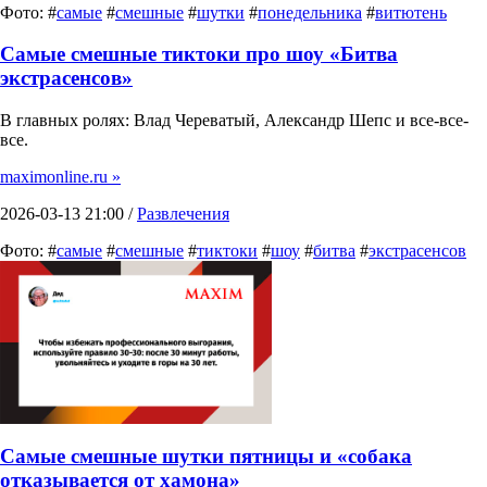
Фото: #
самые
#
смешные
#
шутки
#
понедельника
#
витютень
Самые смешные тиктоки про шоу «Битва
экстрасенсов»
В главных ролях: Влад Череватый, Александр Шепс и все-все-
все.
maximonline.ru »
2026-03-13 21:00 /
Развлечения
Фото: #
самые
#
смешные
#
тиктоки
#
шоу
#
битва
#
экстрасенсов
Самые смешные шутки пятницы и «собака
отказывается от хамона»