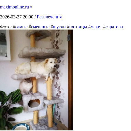
maximonline.ru »
2026-03-27 20:00 /
Развлечения
Фото: #
самые
#
смешные
#
шутки
#
пятницы
#
макет
#
саратова