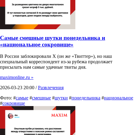
Самые смешные шутки понедельника и
«национальное сокровище»
В России заблокировали X (он же «Твиттер»), но наш
специальный корреспондент из-за рубежа продолжает
присылать нам самые удачные твиты дня.
maximonline.ru »
2026-03-23 20:00 /
Развлечения
Фото: #
самые
#
смешные
#
шутки
#
понедельника
#
национальное
#
сокровище