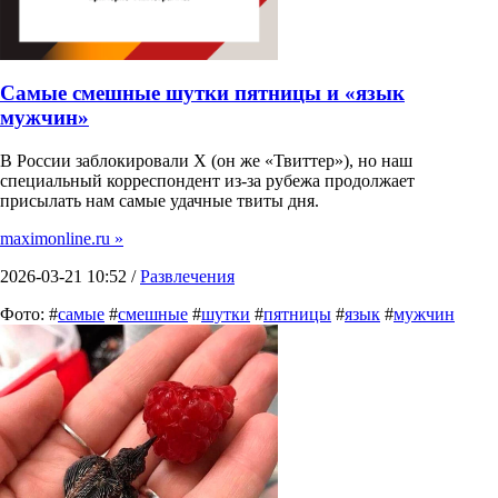
Самые смешные шутки пятницы и «язык
мужчин»
В России заблокировали X (он же «Твиттер»), но наш
специальный корреспондент из-за рубежа продолжает
присылать нам самые удачные твиты дня.
maximonline.ru »
2026-03-21 10:52 /
Развлечения
Фото: #
самые
#
смешные
#
шутки
#
пятницы
#
язык
#
мужчин