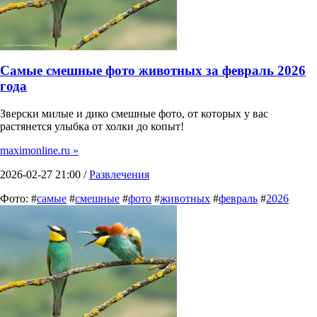
Самые смешные фото животных за февраль 2026
года
Зверски милые и дико смешные фото, от которых у вас
растянется улыбка от холки до копыт!
maximonline.ru »
2026-02-27 21:00 /
Развлечения
Фото: #
самые
#
смешные
#
фото
#
животных
#
февраль
#
2026