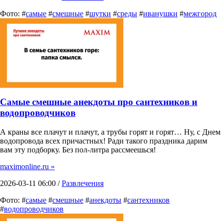
Фото: #
самые
#
смешные
#
шутки
#
среды
#
иванушки
#
межгород
Самые смешные анекдоты про сантехников и
водопроводчиков
А краны все плачут и плачут, а трубы горят и горят… Ну, с Днем
водопровода всех причастных! Ради такого праздника дарим
вам эту подборку. Без пол-литра рассмеешься!
maximonline.ru »
2026-03-11 06:00 /
Развлечения
Фото: #
самые
#
смешные
#
анекдоты
#
сантехников
#
водопроводчиков