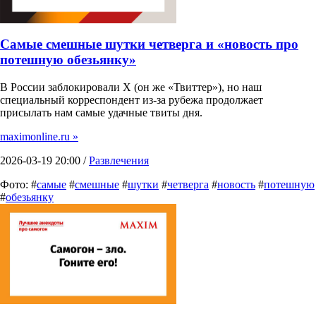
Самые смешные шутки четверга и «новость про
потешную обезьянку»
В России заблокировали X (он же «Твиттер»), но наш
специальный корреспондент из-за рубежа продолжает
присылать нам самые удачные твиты дня.
maximonline.ru »
2026-03-19 20:00 /
Развлечения
Фото: #
самые
#
смешные
#
шутки
#
четверга
#
новость
#
потешную
#
обезьянку