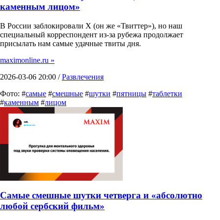
каменным лицом»
В России заблокировали X (он же «Твиттер»), но наш
специальный корреспондент из-за рубежа продолжает
присылать нам самые удачные твиты дня.
maximonline.ru »
2026-03-06 20:00 /
Развлечения
Фото: #
самые
#
смешные
#
шутки
#
пятницы
#
таблетки
#
каменным
#
лицом
Самые смешные шутки четверга и «абсолютно
любой сербский фильм»