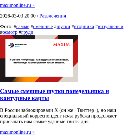
maximonline.ru »
2026-03-03 20:00 /
Развлечения
Фото: #
самые
#
смешные
#
шутки
#
вторника
#
визуальный
#
осмотр
#
груди
Самые смешные шутки понедельника и
контурные карты
В России заблокировали X (он же «Твиттер»), но наш
специальный корреспондент из-за рубежа продолжает
присылать нам самые удачные твиты дня.
maximonline.ru »