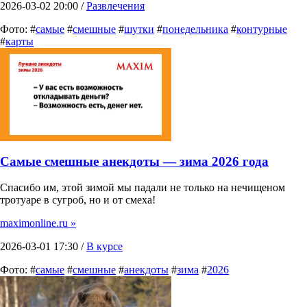
2026-03-02 20:00 /
Развлечения
Фото: #
самые
#
смешные
#
шутки
#
понедельника
#
контурные
#
карты
Самые смешные анекдоты — зима 2026 года
Спасибо им, этой зимой мы падали не только на нечищеном
тротуаре в сугроб, но и от смеха!
maximonline.ru »
2026-03-01 17:30 /
В курсе
Фото: #
самые
#
смешные
#
анекдоты
#
зима
#
2026