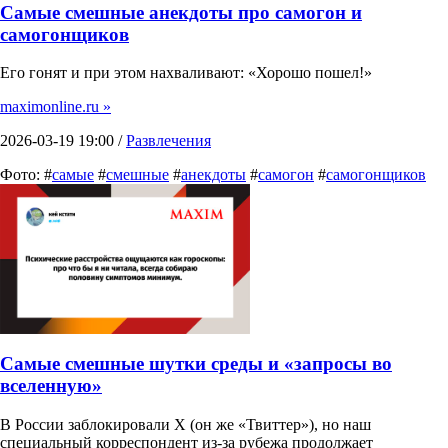
Самые смешные анекдоты про самогон и
самогонщиков
Его гонят и при этом нахваливают: «Хорошо пошел!»
maximonline.ru »
2026-03-19 19:00 /
Развлечения
Фото: #
самые
#
смешные
#
анекдоты
#
самогон
#
самогонщиков
Самые смешные шутки среды и «запросы во
вселенную»
В России заблокировали X (он же «Твиттер»), но наш
специальный корреспондент из-за рубежа продолжает