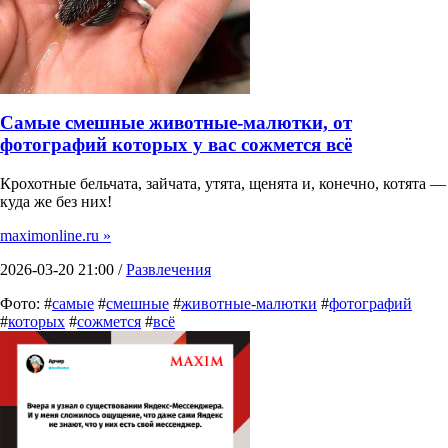
Самые смешные животные-малютки, от
фотографий которых у вас сожмется всё
Крохотные бельчата, зайчата, утята, щенята и, конечно, котята —
куда же без них!
maximonline.ru »
2026-03-20 21:00 /
Развлечения
Фото: #
самые
#
смешные
#
животные-малютки
#
фотографий
#
которых
#
сожмется
#
всё