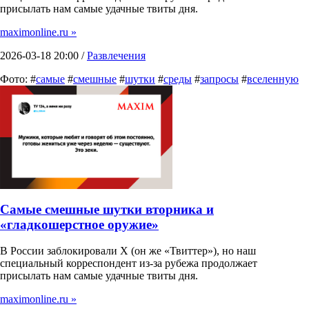
присылать нам самые удачные твиты дня.
maximonline.ru »
2026-03-18 20:00 /
Развлечения
Фото: #
самые
#
смешные
#
шутки
#
среды
#
запросы
#
вселенную
Самые смешные шутки вторника и
«гладкошерстное оружие»
В России заблокировали X (он же «Твиттер»), но наш
специальный корреспондент из-за рубежа продолжает
присылать нам самые удачные твиты дня.
maximonline.ru »