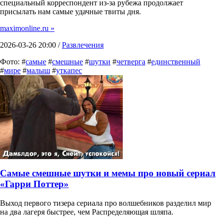
специальный корреспондент из-за рубежа продолжает
присылать нам самые удачные твиты дня.
maximonline.ru »
2026-03-26 20:00 /
Развлечения
Фото: #
самые
#
смешные
#
шутки
#
четверга
#
единственный
#
мире
#
малыш
#
уткапес
Самые смешные шутки и мемы про новый сериал
«Гарри Поттер»
Выход первого тизера сериала про волшебников разделил мир
на два лагеря быстрее, чем Распределяющая шляпа.