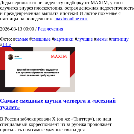
Деды верили: кто не видел эту подборку от MAXIM, у того
случится энурез плоскостопия, острая денежная недостаточность
и преждевременная выплата ипотеки! И лютое похмелье с
пятницы на понедельник.
maximonline.ru »
2026-03-13 00:00 /
Развлечения
Фото: #
самые
#
смешные
#
картинки
#
лучшие
#
мемы
#
пятницу
#
13-е
Самые смешные шутки четверга и «всехний
туалет»
В России заблокировали X (он же «Твиттер»), но наш
специальный корреспондент из-за рубежа продолжает
присылать нам самые удачные твиты дня.