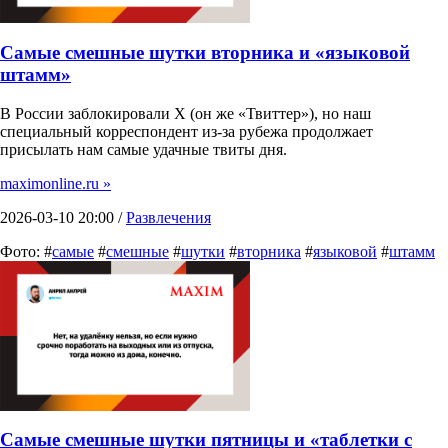
Самые смешные шутки вторника и «языковой
штамм»
В России заблокировали X (он же «Твиттер»), но наш
специальный корреспондент из-за рубежа продолжает
присылать нам самые удачные твиты дня.
maximonline.ru »
2026-03-10 20:00 /
Развлечения
Фото: #
самые
#
смешные
#
шутки
#
вторника
#
языковой
#
штамм
Самые смешные шутки пятницы и «таблетки с