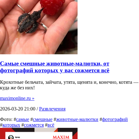
Самые смешные животные-малютки, от
фотографий которых у вас сожмется всё
Крохотные бельчата, зайчата, утята, щенята и, конечно, котята —
куда же без них!
maximonline.ru »
2026-03-20 21:00 /
Развлечения
Фото: #
самые
#
смешные
#
животные-малютки
#
фотографий
#
которых
#
сожмется
#
всё