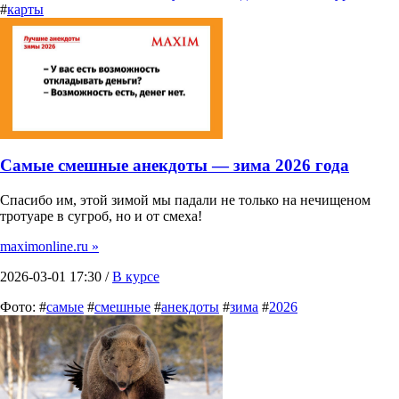
#
карты
Самые смешные анекдоты — зима 2026 года
Спасибо им, этой зимой мы падали не только на нечищеном
тротуаре в сугроб, но и от смеха!
maximonline.ru »
2026-03-01 17:30 /
В курсе
Фото: #
самые
#
смешные
#
анекдоты
#
зима
#
2026