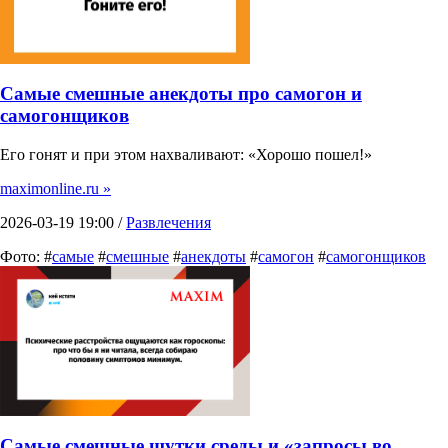
Самые смешные анекдоты про самогон и
самогонщиков
Его гонят и при этом нахваливают: «Хорошо пошел!»
maximonline.ru »
2026-03-19 19:00 /
Развлечения
Фото: #
самые
#
смешные
#
анекдоты
#
самогон
#
самогонщиков
Самые смешные шутки среды и «запросы во