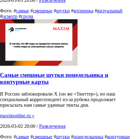
2026-03-03 20:00 /
Развлечения
Фото: #
самые
#
смешные
#
шутки
#
вторника
#
визуальный
#
осмотр
#
груди
Самые смешные шутки понедельника и
контурные карты
В России заблокировали X (он же «Твиттер»), но наш
специальный корреспондент из-за рубежа продолжает
присылать нам самые удачные твиты дня.
maximonline.ru »
2026-03-02 20:00 /
Развлечения
Фото: #
самые
#
смешные
#
шутки
#
понедельника
#
контурные