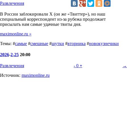
Развлечения
В России заблокировали X (он же «Твиттер»), но наш
специальный корреспондент из-за рубежа продолжает
присылать нам самые удачные твиты дня.
maximonline.ru »
Темы: #
самые
#
смешные
#
шутки
#
вторника
#
новокузнечики
2026
-
2-25
20:00
Развлечения
-
0
+
→
Источник:
maximonline.ru