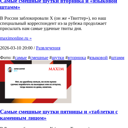
Самые смешные шутки вторника и «языковой
штамм»
В России заблокировали X (он же «Твиттер»), но наш
специальный корреспондент из-за рубежа продолжает
присылать нам самые удачные твиты дня.
maximonline.ru »
2026-03-10 20:00 /
Развлечения
Фото: #
самые
#
смешные
#
шутки
#
вторника
#
языковой
#
штамм
Самые смешные шутки пятницы и «таблетки с
каменным лицом»