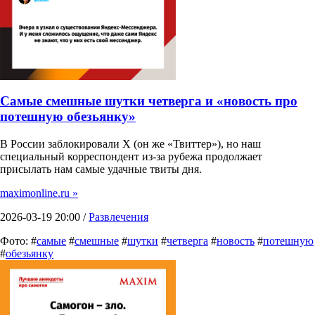
Самые смешные шутки четверга и «новость про
потешную обезьянку»
В России заблокировали X (он же «Твиттер»), но наш
специальный корреспондент из-за рубежа продолжает
присылать нам самые удачные твиты дня.
maximonline.ru »
2026-03-19 20:00 /
Развлечения
Фото: #
самые
#
смешные
#
шутки
#
четверга
#
новость
#
потешную
#
обезьянку