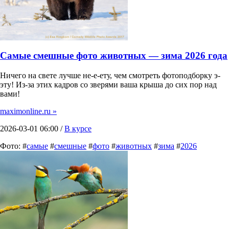
Самые смешные фото животных — зима 2026 года
Ничего на свете лучше не-е-ету, чем смотреть фотоподборку э-
эту! Из-за этих кадров со зверями ваша крыша до сих пор над
вами!
maximonline.ru »
2026-03-01 06:00 /
В курсе
Фото: #
самые
#
смешные
#
фото
#
животных
#
зима
#
2026