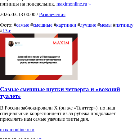
пятницы на понедельник.
maximonline.ru »
2026-03-13 00:00 /
Развлечения
Фото: #
самые
#
смешные
#
картинки
#
лучшие
#
мемы
#
пятницу
#
13-е
Самые смешные шутки четверга и «всехний
туалет»
В России заблокировали X (он же «Твиттер»), но наш
специальный корреспондент из-за рубежа продолжает
присылать нам самые удачные твиты дня.
maximonline.ru »