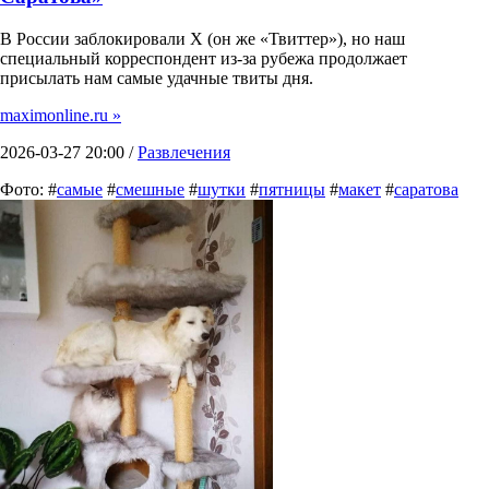
В России заблокировали X (он же «Твиттер»), но наш
специальный корреспондент из-за рубежа продолжает
присылать нам самые удачные твиты дня.
maximonline.ru »
2026-03-27 20:00 /
Развлечения
Фото: #
самые
#
смешные
#
шутки
#
пятницы
#
макет
#
саратова