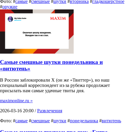
Фото: #
самые
#
смешные
#
шутки
#
вторника
#
гладкошерстное
#
оружие
Самые смешные шутки понедельника и
«витютень»
В России заблокировали X (он же «Твиттер»), но наш
специальный корреспондент из-за рубежа продолжает
присылать нам самые удачные твиты дня.
maximonline.ru »
2026-03-16 20:00 /
Развлечения
Фото: #
самые
#
смешные
#
шутки
#
понедельника
#
витютень