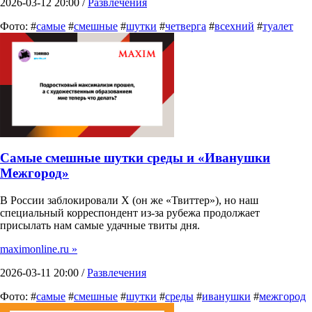
2026-03-12 20:00 /
Развлечения
Фото: #
самые
#
смешные
#
шутки
#
четверга
#
всехний
#
туалет
Самые смешные шутки среды и «Иванушки
Межгород»
В России заблокировали X (он же «Твиттер»), но наш
специальный корреспондент из-за рубежа продолжает
присылать нам самые удачные твиты дня.
maximonline.ru »
2026-03-11 20:00 /
Развлечения
Фото: #
самые
#
смешные
#
шутки
#
среды
#
иванушки
#
межгород