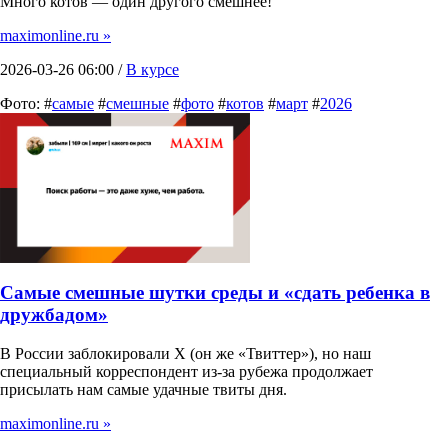
Много котов — один другого смешнее!
maximonline.ru »
2026-03-26 06:00 /
В курсе
Фото: #
самые
#
смешные
#
фото
#
котов
#
март
#
2026
Самые смешные шутки среды и «сдать ребенка в
дружбадом»
В России заблокировали X (он же «Твиттер»), но наш
специальный корреспондент из-за рубежа продолжает
присылать нам самые удачные твиты дня.
maximonline.ru »