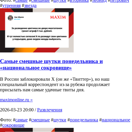
Фото: #
самые
#
смешные
#
шутки
#
вторника
#
леонид
#
петрович
#
утренняя
#
звезда
Самые смешные шутки понедельника и
«национальное сокровище»
В России заблокировали X (он же «Твиттер»), но наш
специальный корреспондент из-за рубежа продолжает
присылать нам самые удачные твиты дня.
maximonline.ru »
2026-03-23 20:00 /
Развлечения
Фото: #
самые
#
смешные
#
шутки
#
понедельника
#
национальное
#
сокровище