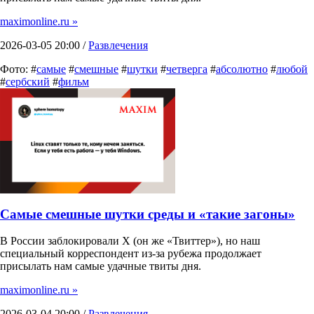
maximonline.ru »
2026-03-05 20:00 /
Развлечения
Фото: #
самые
#
смешные
#
шутки
#
четверга
#
абсолютно
#
любой
#
сербский
#
фильм
Самые смешные шутки среды и «такие загоны»
В России заблокировали X (он же «Твиттер»), но наш
специальный корреспондент из-за рубежа продолжает
присылать нам самые удачные твиты дня.
maximonline.ru »
2026-03-04 20:00 /
Развлечения