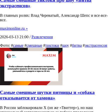
Самые смешные тиктоки про шоу «Битва
экстрасенсов»
В главных ролях: Влад Череватый, Александр Шепс и все-все-
все.
maximonline.ru »
2026-03-13 21:00 /
Развлечения
Фото: #
самые
#
смешные
#
тиктоки
#
шоу
#
битва
#
экстрасенсов
Самые смешные шутки пятницы и «собака
отказывается от хамона»
В России заблокировали X (он же «Твиттер»), но наш