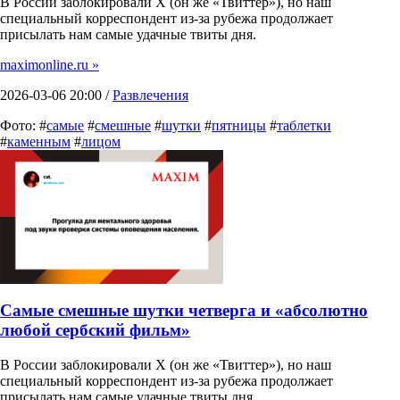
В России заблокировали X (он же «Твиттер»), но наш
специальный корреспондент из-за рубежа продолжает
присылать нам самые удачные твиты дня.
maximonline.ru »
2026-03-06 20:00 /
Развлечения
Фото: #
самые
#
смешные
#
шутки
#
пятницы
#
таблетки
#
каменным
#
лицом
Самые смешные шутки четверга и «абсолютно
любой сербский фильм»
В России заблокировали X (он же «Твиттер»), но наш
специальный корреспондент из-за рубежа продолжает
присылать нам самые удачные твиты дня.