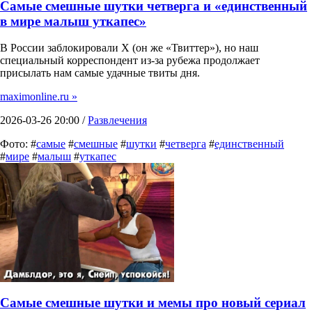
Самые смешные шутки четверга и «единственный
в мире малыш уткапес»
В России заблокировали X (он же «Твиттер»), но наш
специальный корреспондент из-за рубежа продолжает
присылать нам самые удачные твиты дня.
maximonline.ru »
2026-03-26 20:00 /
Развлечения
Фото: #
самые
#
смешные
#
шутки
#
четверга
#
единственный
#
мире
#
малыш
#
уткапес
Самые смешные шутки и мемы про новый сериал