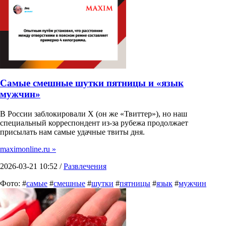
Самые смешные шутки пятницы и «язык
мужчин»
В России заблокировали X (он же «Твиттер»), но наш
специальный корреспондент из-за рубежа продолжает
присылать нам самые удачные твиты дня.
maximonline.ru »
2026-03-21 10:52 /
Развлечения
Фото: #
самые
#
смешные
#
шутки
#
пятницы
#
язык
#
мужчин