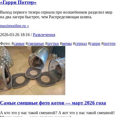
«Гарри Поттер»
Выход первого тизера сериала про волшебников разделил мир
на два лагеря быстрее, чем Распределяющая шляпа.
maximonline.ru »
2026-03-26 18:16 /
Развлечения
Фото: #
самые
#
смешные
#
шутки
#
мемы
#
сериал
#
гарри
#
поттер
Самые смешные фото котов — март 2026 года
А кто это у нас такой смешной? А кот это у нас такой смешной!