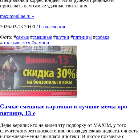
специальный корреспондент из-за рубежа продолжает
присылать нам самые удачные твиты дня.
maximonline.ru »
2026-03-13 20:00 /
Развлечения
Фото: #
самые
#
смешные
#
шутки
#
пятницы
#
собака
#
отказывается
#
хамона
Самые смешные картинки и лучшие мемы про
пятницу, 13-е
Деды верили: кто не видел эту подборку от MAXIM, у того
случится энурез плоскостопия, острая денежная недостаточность
и преждевременная выплата ипотеки! И лютое похмелье с