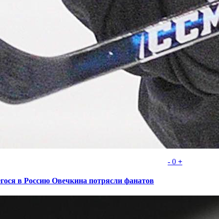
-
0
+
шегося в Россию Овечкина потрясли фанатов