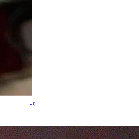
-
0
+