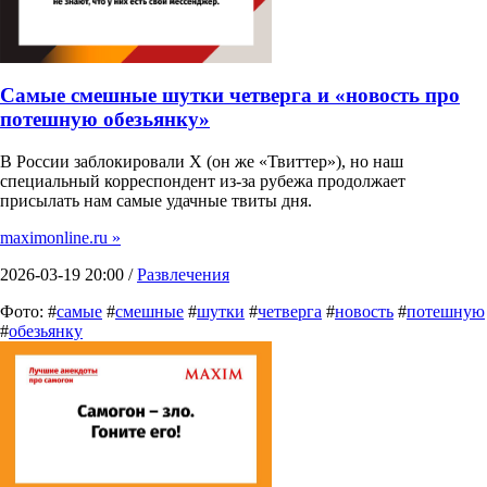
Самые смешные шутки четверга и «новость про
потешную обезьянку»
В России заблокировали X (он же «Твиттер»), но наш
специальный корреспондент из-за рубежа продолжает
присылать нам самые удачные твиты дня.
maximonline.ru »
2026-03-19 20:00 /
Развлечения
Фото: #
самые
#
смешные
#
шутки
#
четверга
#
новость
#
потешную
#
обезьянку