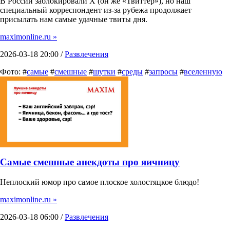
В России заблокировали X (он же «Твиттер»), но наш
специальный корреспондент из-за рубежа продолжает
присылать нам самые удачные твиты дня.
maximonline.ru »
2026-03-18 20:00 /
Развлечения
Фото: #
самые
#
смешные
#
шутки
#
среды
#
запросы
#
вселенную
Самые смешные анекдоты про яичницу
Неплоский юмор про самое плоское холостяцкое блюдо!
maximonline.ru »
2026-03-18 06:00 /
Развлечения