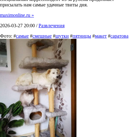
присылать нам самые удачные твиты дня.
maximonline.ru »
2026-03-27 20:00 /
Развлечения
Фото: #
самые
#
смешные
#
шутки
#
пятницы
#
макет
#
саратова