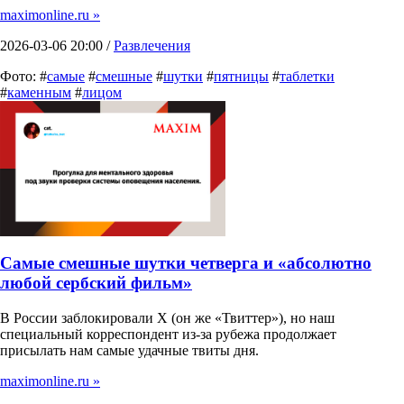
maximonline.ru »
2026-03-06 20:00 /
Развлечения
Фото: #
самые
#
смешные
#
шутки
#
пятницы
#
таблетки
#
каменным
#
лицом
Самые смешные шутки четверга и «абсолютно
любой сербский фильм»
В России заблокировали X (он же «Твиттер»), но наш
специальный корреспондент из-за рубежа продолжает
присылать нам самые удачные твиты дня.
maximonline.ru »