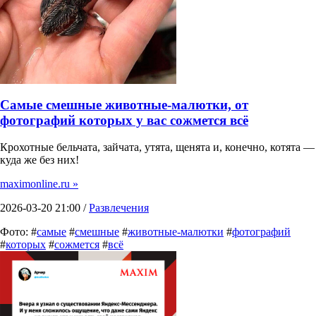
Самые смешные животные-малютки, от
фотографий которых у вас сожмется всё
Крохотные бельчата, зайчата, утята, щенята и, конечно, котята —
куда же без них!
maximonline.ru »
2026-03-20 21:00 /
Развлечения
Фото: #
самые
#
смешные
#
животные-малютки
#
фотографий
#
которых
#
сожмется
#
всё