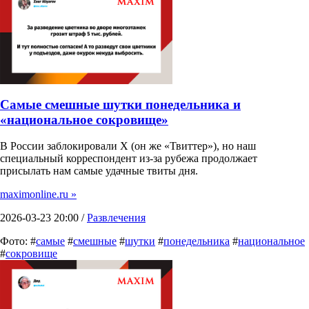
Самые смешные шутки понедельника и
«национальное сокровище»
В России заблокировали X (он же «Твиттер»), но наш
специальный корреспондент из-за рубежа продолжает
присылать нам самые удачные твиты дня.
maximonline.ru »
2026-03-23 20:00 /
Развлечения
Фото: #
самые
#
смешные
#
шутки
#
понедельника
#
национальное
#
сокровище