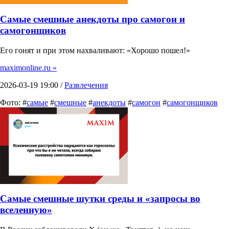
Самые смешные анекдоты про самогон и
самогонщиков
Его гонят и при этом нахваливают: «Хорошо пошел!»
maximonline.ru »
2026-03-19 19:00 /
Развлечения
Фото: #
самые
#
смешные
#
анекдоты
#
самогон
#
самогонщиков
Самые смешные шутки среды и «запросы во
вселенную»