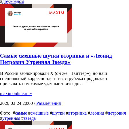
#
дружбадом
Самые смешные шутки вторника и «Леонид
Петрович Утренняя Звезда»
В России заблокировали X (он же «Твиттер»), но наш
специальный корреспондент из-за рубежа продолжает
присылать нам самые удачные твиты дня.
maximonline.ru »
2026-03-24 20:00 /
Развлечения
Фото: #
самые
#
смешные
#
шутки
#
вторника
#
леонид
#
петрович
#
утренняя
#
звезда