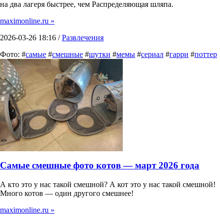
на два лагеря быстрее, чем Распределяющая шляпа.
maximonline.ru »
2026-03-26 18:16 /
Развлечения
Фото: #
самые
#
смешные
#
шутки
#
мемы
#
сериал
#
гарри
#
поттер
Самые смешные фото котов — март 2026 года
А кто это у нас такой смешной? А кот это у нас такой смешной!
Много котов — один другого смешнее!
maximonline.ru »