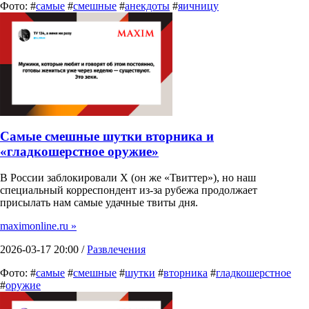
Фото: #
самые
#
смешные
#
анекдоты
#
яичницу
Самые смешные шутки вторника и
«гладкошерстное оружие»
В России заблокировали X (он же «Твиттер»), но наш
специальный корреспондент из-за рубежа продолжает
присылать нам самые удачные твиты дня.
maximonline.ru »
2026-03-17 20:00 /
Развлечения
Фото: #
самые
#
смешные
#
шутки
#
вторника
#
гладкошерстное
#
оружие