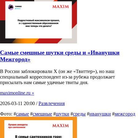
Самые смешные шутки среды и «Иванушки
Межгород»
В России заблокировали X (он же «Твиттер»), но наш
специальный корреспондент из-за рубежа продолжает
присылать нам самые удачные твиты дня.
maximonline.ru »
2026-03-11 20:00 /
Развлечения
Фото: #
самые
#
смешные
#
шутки
#
среды
#
иванушки
#
межгород