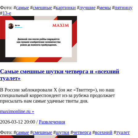
Фото: #
самые
#
смешные
#
картинки
#
лучшие
#
мемы
#
пятницу
#
13-е
Самые смешные шутки четверга и «всехний
туалет»
В России заблокировали X (он же «Твиттер»), но наш
специальный корреспондент из-за рубежа продолжает
присылать нам самые удачные твиты дня.
maximonline.ru »
2026-03-12 20:00 /
Развлечения
Фото: #
самые
#
смешные
#
шутки
#
четверга
#
всехний
#
туалет