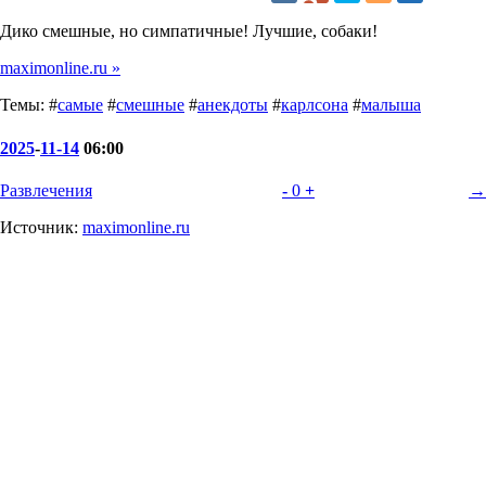
Дико смешные, но симпатичные! Лучшие, собаки!
maximonline.ru »
Темы: #
самые
#
смешные
#
анекдоты
#
карлсона
#
малыша
2025
-
11-14
06:00
Развлечения
-
0
+
→
Источник:
maximonline.ru