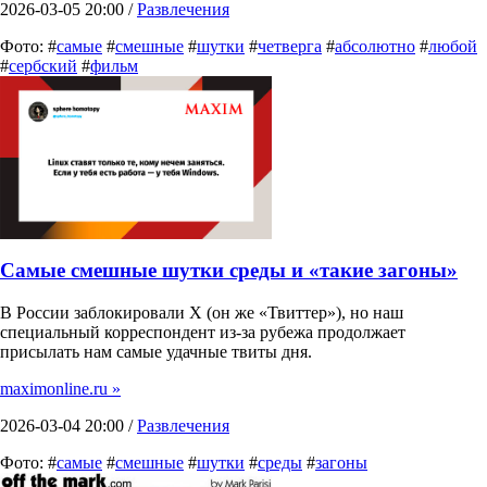
2026-03-05 20:00 /
Развлечения
Фото: #
самые
#
смешные
#
шутки
#
четверга
#
абсолютно
#
любой
#
сербский
#
фильм
Самые смешные шутки среды и «такие загоны»
В России заблокировали X (он же «Твиттер»), но наш
специальный корреспондент из-за рубежа продолжает
присылать нам самые удачные твиты дня.
maximonline.ru »
2026-03-04 20:00 /
Развлечения
Фото: #
самые
#
смешные
#
шутки
#
среды
#
загоны