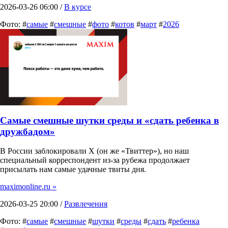
2026-03-26 06:00 /
В курсе
Фото: #
самые
#
смешные
#
фото
#
котов
#
март
#
2026
Самые смешные шутки среды и «сдать ребенка в
дружбадом»
В России заблокировали X (он же «Твиттер»), но наш
специальный корреспондент из-за рубежа продолжает
присылать нам самые удачные твиты дня.
maximonline.ru »
2026-03-25 20:00 /
Развлечения
Фото: #
самые
#
смешные
#
шутки
#
среды
#
сдать
#
ребенка