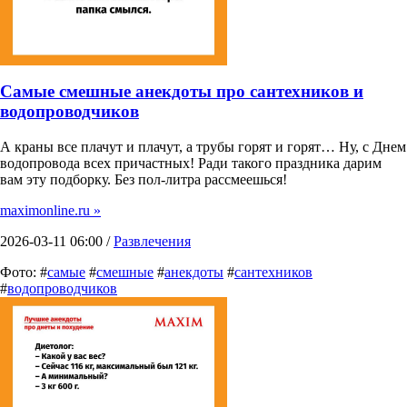
Самые смешные анекдоты про сантехников и
водопроводчиков
А краны все плачут и плачут, а трубы горят и горят… Ну, с Днем
водопровода всех причастных! Ради такого праздника дарим
вам эту подборку. Без пол-литра рассмеешься!
maximonline.ru »
2026-03-11 06:00 /
Развлечения
Фото: #
самые
#
смешные
#
анекдоты
#
сантехников
#
водопроводчиков