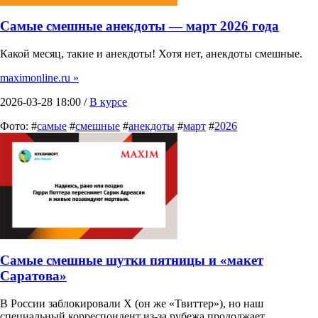
Самые смешные анекдоты — март 2026 года
Какой месяц, такие и анекдоты! Хотя нет, анекдоты смешные.
maximonline.ru »
2026-03-28 18:00 /
В курсе
Фото: #
самые
#
смешные
#
анекдоты
#
март
#
2026
Самые смешные шутки пятницы и «макет
Саратова»
В России заблокировали X (он же «Твиттер»), но наш
специальный корреспондент из-за рубежа продолжает