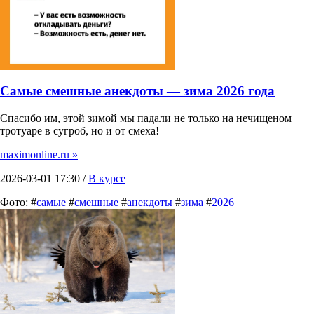
Самые смешные анекдоты — зима 2026 года
Спасибо им, этой зимой мы падали не только на нечищеном
тротуаре в сугроб, но и от смеха!
maximonline.ru »
2026-03-01 17:30 /
В курсе
Фото: #
самые
#
смешные
#
анекдоты
#
зима
#
2026