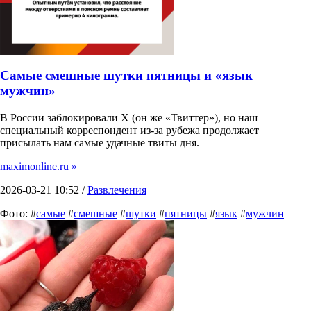
Самые смешные шутки пятницы и «язык
мужчин»
В России заблокировали X (он же «Твиттер»), но наш
специальный корреспондент из-за рубежа продолжает
присылать нам самые удачные твиты дня.
maximonline.ru »
2026-03-21 10:52 /
Развлечения
Фото: #
самые
#
смешные
#
шутки
#
пятницы
#
язык
#
мужчин