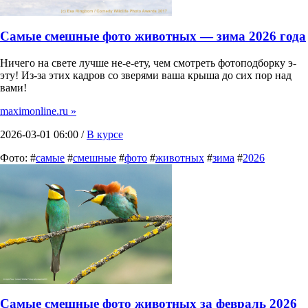
Самые смешные фото животных — зима 2026 года
Ничего на свете лучше не-е-ету, чем смотреть фотоподборку э-
эту! Из-за этих кадров со зверями ваша крыша до сих пор над
вами!
maximonline.ru »
2026-03-01 06:00 /
В курсе
Фото: #
самые
#
смешные
#
фото
#
животных
#
зима
#
2026
Самые смешные фото животных за февраль 2026