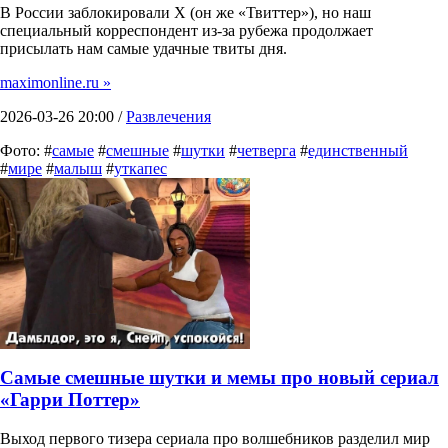
В России заблокировали X (он же «Твиттер»), но наш
специальный корреспондент из-за рубежа продолжает
присылать нам самые удачные твиты дня.
maximonline.ru »
2026-03-26 20:00 /
Развлечения
Фото: #
самые
#
смешные
#
шутки
#
четверга
#
единственный
#
мире
#
малыш
#
уткапес
Самые смешные шутки и мемы про новый сериал
«Гарри Поттер»
Выход первого тизера сериала про волшебников разделил мир