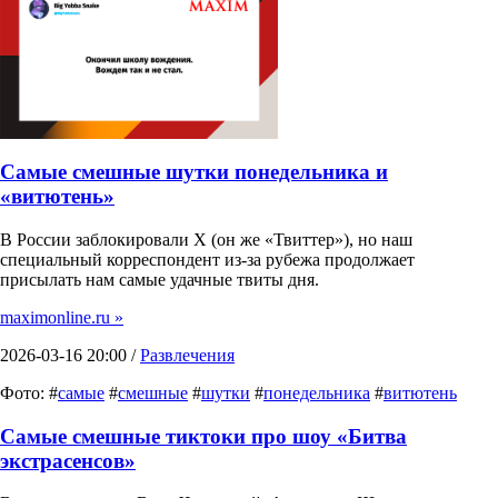
Самые смешные шутки понедельника и
«витютень»
В России заблокировали X (он же «Твиттер»), но наш
специальный корреспондент из-за рубежа продолжает
присылать нам самые удачные твиты дня.
maximonline.ru »
2026-03-16 20:00 /
Развлечения
Фото: #
самые
#
смешные
#
шутки
#
понедельника
#
витютень
Самые смешные тиктоки про шоу «Битва
экстрасенсов»