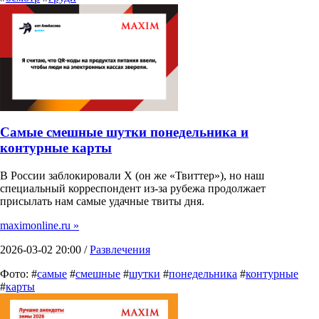
Самые смешные шутки понедельника и
контурные карты
В России заблокировали X (он же «Твиттер»), но наш
специальный корреспондент из-за рубежа продолжает
присылать нам самые удачные твиты дня.
maximonline.ru »
2026-03-02 20:00 /
Развлечения
Фото: #
самые
#
смешные
#
шутки
#
понедельника
#
контурные
#
карты