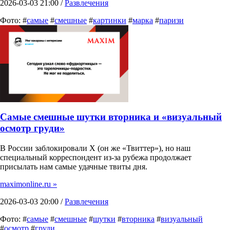
2026-03-03 21:00 /
Развлечения
Фото: #
самые
#
смешные
#
картинки
#
марка
#
паризи
Самые смешные шутки вторника и «визуальный
осмотр груди»
В России заблокировали X (он же «Твиттер»), но наш
специальный корреспондент из-за рубежа продолжает
присылать нам самые удачные твиты дня.
maximonline.ru »
2026-03-03 20:00 /
Развлечения
Фото: #
самые
#
смешные
#
шутки
#
вторника
#
визуальный
#
осмотр
#
груди