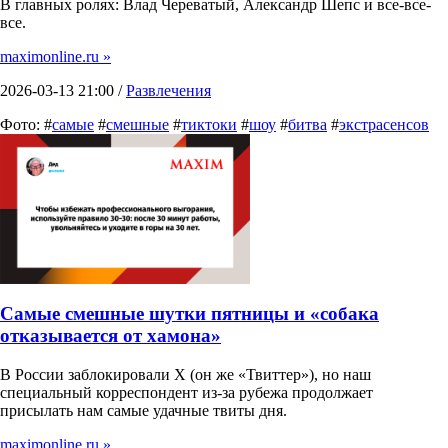
В главных ролях: Влад Череватый, Александр Шепс и все-все-
все.
maximonline.ru »
2026-03-13 21:00 /
Развлечения
Фото: #
самые
#
смешные
#
тиктоки
#
шоу
#
битва
#
экстрасенсов
Самые смешные шутки пятницы и «собака
отказывается от хамона»
В России заблокировали X (он же «Твиттер»), но наш
специальный корреспондент из-за рубежа продолжает
присылать нам самые удачные твиты дня.
maximonline.ru »