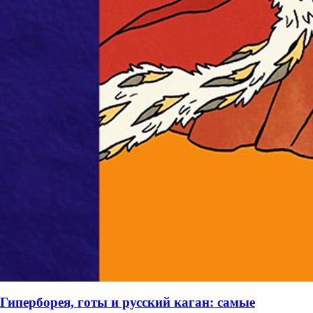
Гиперборея, готы и русский каган: самые