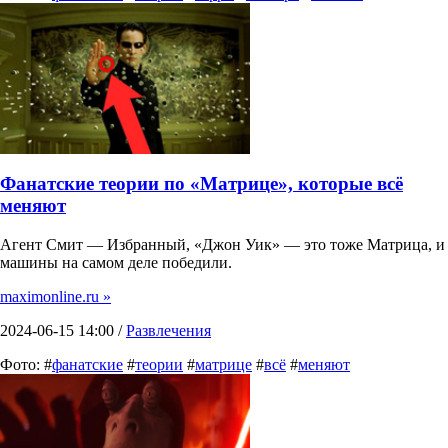
Фанатские теории по «Матрице», которые всё
меняют
Агент Смит — Избранный, «Джон Уик» — это тоже Матрица, и
машины на самом деле победили.
maximonline.ru »
2024-06-15 14:00 /
Развлечения
Фото: #
фанатские
#
теории
#
матрице
#
всё
#
меняют