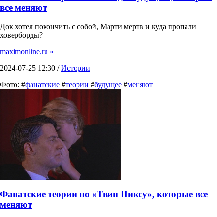
все меняют
Док хотел покончить с собой, Марти мертв и куда пропали
ховерборды?
maximonline.ru »
2024-07-25 12:30 /
Истории
Фото: #
фанатские
#
теории
#
будущее
#
меняют
Фанатские теории по «Твин Пиксу», которые все
меняют