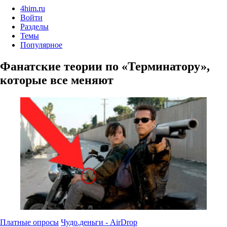
4him.ru
Войти
Разделы
Темы
Популярное
Фанатские теории по «Терминатору»,
которые все меняют
Платные опросы
Чудо.деньги - AirDrop