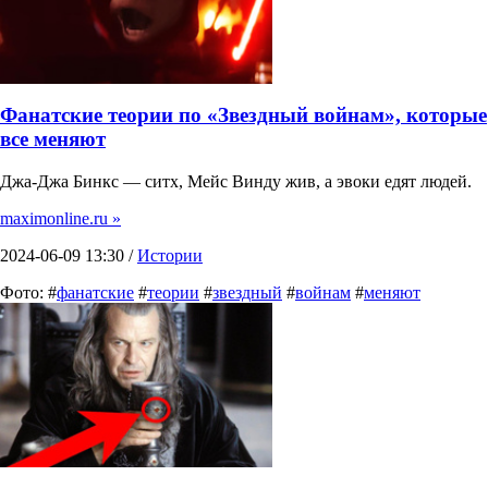
Фанатские теории по «Звездный войнам», которые
все меняют
Джа-Джа Бинкс — ситх, Мейс Винду жив, а эвоки едят людей.
maximonline.ru »
2024-06-09 13:30 /
Истории
Фото: #
фанатские
#
теории
#
звездный
#
войнам
#
меняют