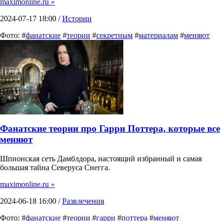
maximonline.ru »
2024-07-17 18:00 /
Истории
Фото: #
фанатские
#
теории
#
секретным
#
материалам
#
меняют
Фанатские теории про Гарри Поттера, которые все
меняют
Шпионская сеть Дамблдора, настоящий избранный и самая
большая тайна Северуса Снегга.
maximonline.ru »
2024-06-18 16:00 /
Развлечения
Фото: #
фанатские
#
теории
#
гарри
#
поттера
#
меняют