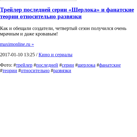
Трейлер последней серии «Шерлока» и фанатские
теории относительно развязки
Как и обещали создатели, четвертый сезон получился очень
мрачным и даже кровавым!
maximonline.ru »
2017-01-10 13:25 /
Кино и сериалы
Фото: #
трейлер
#
последней
#
серии
#
шерлока
#
фанатские
#
теории
#
относительно
#
развязки