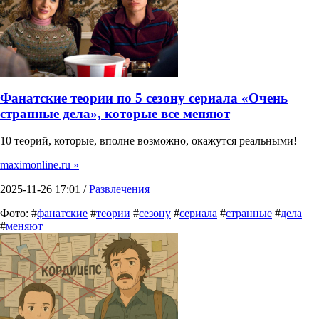
Фанатские теории по 5 сезону сериала «Очень
странные дела», которые все меняют
10 теорий, которые, вполне возможно, окажутся реальными!
maximonline.ru »
2025-11-26 17:01 /
Развлечения
Фото: #
фанатские
#
теории
#
сезону
#
сериала
#
странные
#
дела
#
меняют