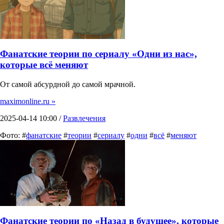
Фанатские теории по сериалу «Одни из нас»,
которые всё меняют
От самой абсурдной до самой мрачной.
maximonline.ru »
2025-04-14 10:00 /
Развлечения
Фото: #
фанатские
#
теории
#
сериалу
#
одни
#
всё
#
меняют
Фанатские теории по «Назад в будущее», которые