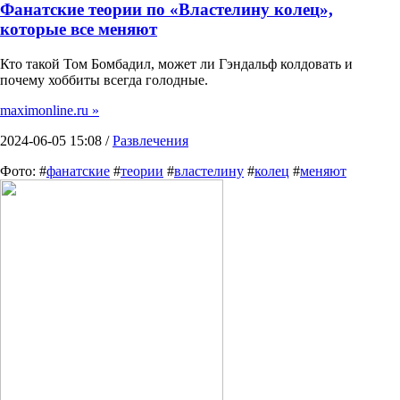
Фанатские теории по «Властелину колец»,
которые все меняют
Кто такой Том Бомбадил, может ли Гэндальф колдовать и
почему хоббиты всегда голодные.
maximonline.ru »
2024-06-05 15:08 /
Развлечения
Фото: #
фанатские
#
теории
#
властелину
#
колец
#
меняют