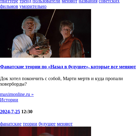
твиттере
тренд
пользователи
меняют
названия
советских
фильмов
уморительно
Фанатские теории по «Назад в будущее», которые все меняют
Док хотел покончить с собой, Марти мертв и куда пропали
ховерборды?
maximonline.ru »
Истории
2024-7-25
12:30
фанатские
теории
будущее
меняют