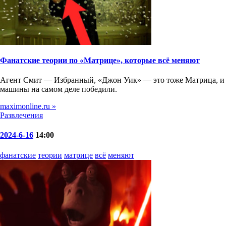
Фанатские теории по «Матрице», которые всё меняют
Агент Смит — Избранный, «Джон Уик» — это тоже Матрица, и
машины на самом деле победили.
maximonline.ru »
Развлечения
2024-6-16
14:00
фанатские
теории
матрице
всё
меняют