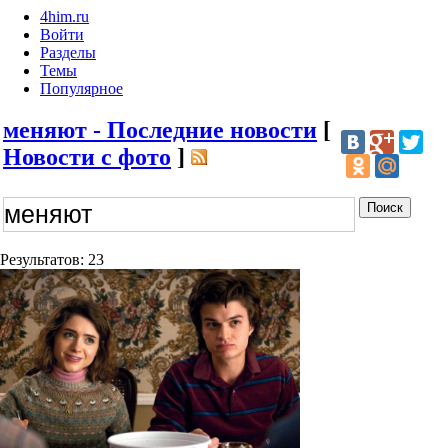
4him.ru
Войти
Разделы
Темы
Популярное
меняют - Последние новости
[
Новости с фото
]
Результатов: 23