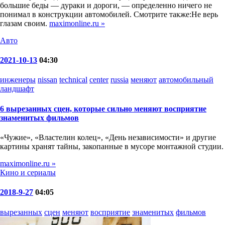
большие беды — дураки и дороги, — определенно ничего не
понимал в конструкции автомобилей. Смотрите также:Не верь
глазам своим.
maximonline.ru »
Авто
2021-10-13
04:30
инженеры
nissan
technical
center
russia
меняют
автомобильный
ландшафт
6 вырезанных сцен, которые сильно меняют восприятие
знаменитых фильмов
«Чужие», «Властелин колец», «День независимости» и другие
картины хранят тайны, закопанные в мусоре монтажной студии.
maximonline.ru »
Кино и сериалы
2018-9-27
04:05
вырезанных
сцен
меняют
восприятие
знаменитых
фильмов