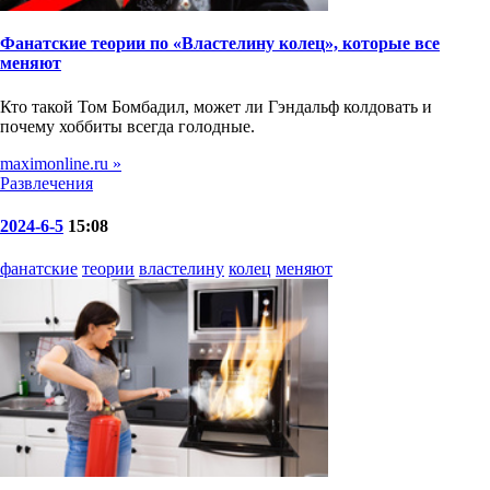
Фанатские теории по «Властелину колец», которые все
меняют
Кто такой Том Бомбадил, может ли Гэндальф колдовать и
почему хоббиты всегда голодные.
maximonline.ru »
Развлечения
2024-6-5
15:08
фанатские
теории
властелину
колец
меняют