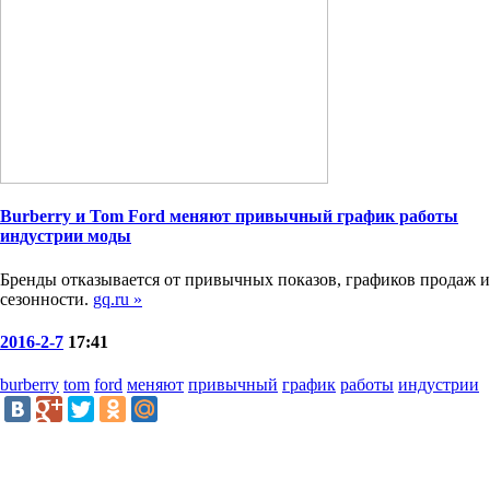
Burberry и Tom Ford меняют привычный график работы
индустрии моды
Бренды отказывается от привычных показов, графиков продаж и
сезонности.
gq.ru »
2016-2-7
17:41
burberry
tom
ford
меняют
привычный
график
работы
индустрии