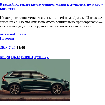
8 вещей, которые круто меняют жизнь к лучшему, но мало у
кого есть
Некоторые вещи меняют жизнь волшебным образом. Или даже
спасают ее. Но мы ими почему-то решительно пренебрегаем —
как минимум до тех пор, пока жареный петух не клюнет.
maximonline.ru »
Истории
2023-7-20
14:00
вещей
круто
меняют
лучшему