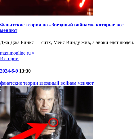
Фанатские теории по «Звездный войнам», которые все
меняют
Джа-Джа Бинкс — ситх, Мейс Винду жив, а эвоки едят людей.
maximonline.ru »
Истории
2024-6-9
13:30
фанатские
теории
звездный
войнам
меняют