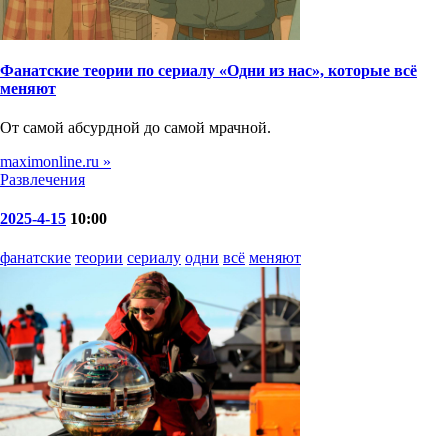
Фанатские теории по сериалу «Одни из нас», которые всё
меняют
От самой абсурдной до самой мрачной.
maximonline.ru »
Развлечения
2025-4-15
10:00
фанатские
теории
сериалу
одни
всё
меняют