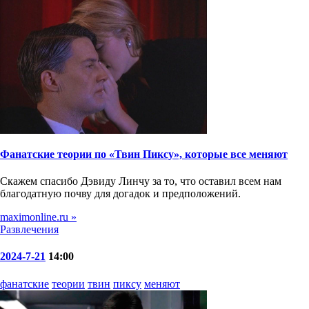
Фанатские теории по «Твин Пиксу», которые все меняют
Скажем спасибо Дэвиду Линчу за то, что оставил всем нам
благодатную почву для догадок и предположений.
maximonline.ru »
Развлечения
2024-7-21
14:00
фанатские
теории
твин
пиксу
меняют