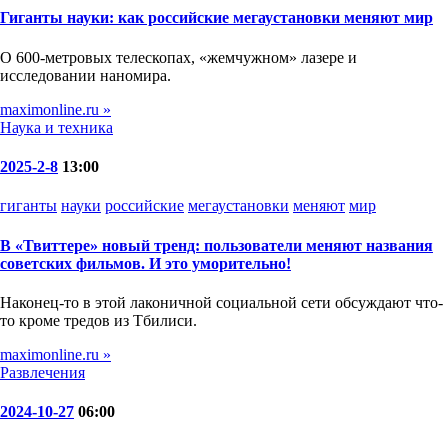
Гиганты науки: как российские мегаустановки меняют мир
О 600-метровых телескопах, «жемчужном» лазере и
исследовании наномира.
maximonline.ru »
Наука и техника
2025-2-8
13:00
гиганты
науки
российские
мегаустановки
меняют
мир
В «Твиттере» новый тренд: пользователи меняют названия
советских фильмов. И это уморительно!
Наконец-то в этой лаконичной социальной сети обсуждают что-
то кроме тредов из Тбилиси.
maximonline.ru »
Развлечения
2024-10-27
06:00