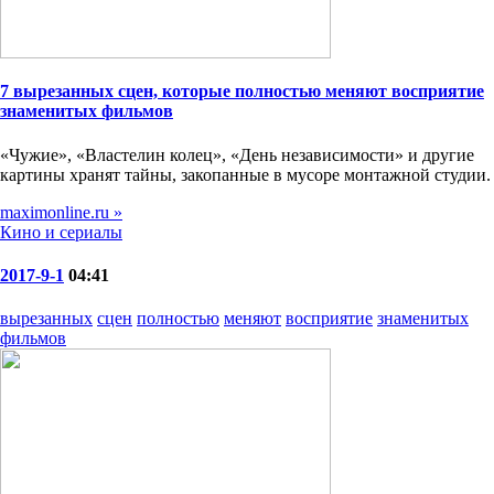
7 вырезанных сцен, которые полностью меняют восприятие
знаменитых фильмов
«Чужие», «Властелин колец», «День независимости» и другие
картины хранят тайны, закопанные в мусоре монтажной студии.
maximonline.ru »
Кино и сериалы
2017-9-1
04:41
вырезанных
сцен
полностью
меняют
восприятие
знаменитых
фильмов