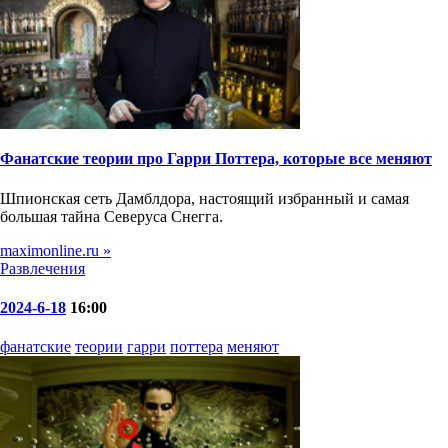
Фанатские теории про Гарри Поттера, которые все меняют
Шпионская сеть Дамблдора, настоящий избранный и самая
большая тайна Северуса Снегга.
maximonline.ru »
Развлечения
2024-6-18
16:00
фанатские
теории
гарри
поттера
меняют