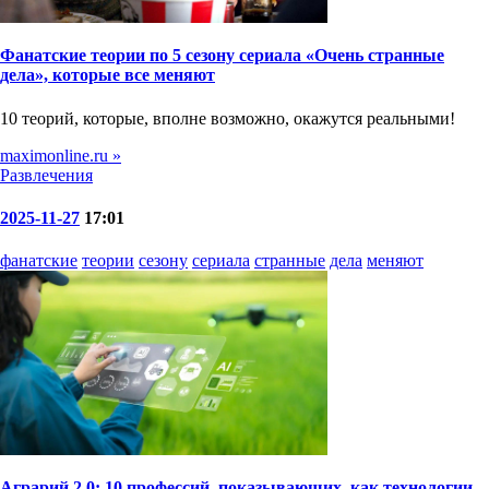
Фанатские теории по 5 сезону сериала «Очень странные
дела», которые все меняют
10 теорий, которые, вполне возможно, окажутся реальными!
maximonline.ru »
Развлечения
2025-11-27
17:01
фанатские
теории
сезону
сериала
странные
дела
меняют
Аграрий 2.0: 10 профессий, показывающих, как технологии