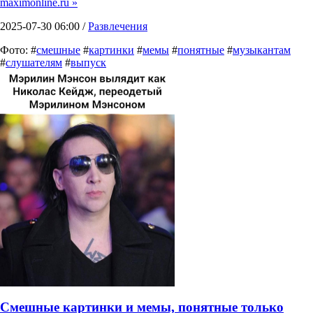
maximonline.ru »
2025-07-30 06:00 /
Развлечения
Фото: #
смешные
#
картинки
#
мемы
#
понятные
#
музыкантам
#
слушателям
#
выпуск
Смешные картинки и мемы, понятные только