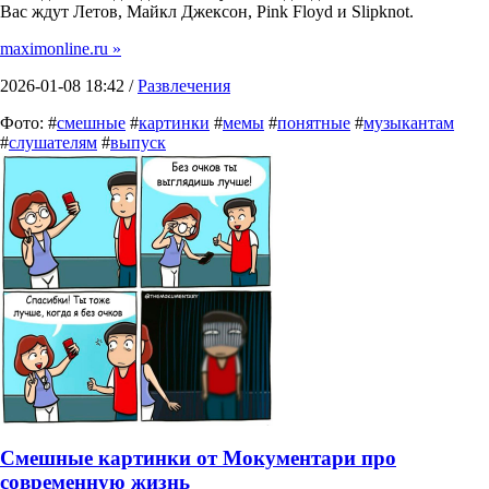
Вас ждут Летов, Майкл Джексон, Pink Floyd и Slipknot.
maximonline.ru »
2026-01-08 18:42 /
Развлечения
Фото: #
смешные
#
картинки
#
мемы
#
понятные
#
музыкантам
#
слушателям
#
выпуск
Смешные картинки от Мокументари про
современную жизнь