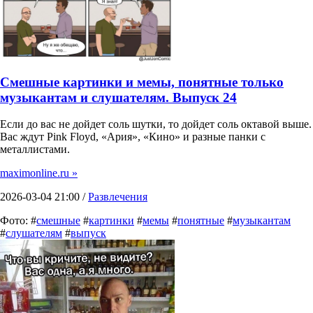
Смешные картинки и мемы, понятные только
музыкантам и слушателям. Выпуск 24
Если до вас не дойдет соль шутки, то дойдет соль октавой выше.
Вас ждут Pink Floyd, «Ария», «Кино» и разные панки с
металлистами.
maximonline.ru »
2026-03-04 21:00 /
Развлечения
Фото: #
смешные
#
картинки
#
мемы
#
понятные
#
музыкантам
#
слушателям
#
выпуск