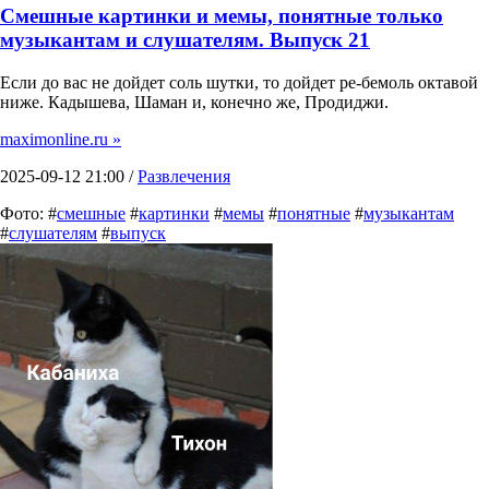
Смешные картинки и мемы, понятные только
музыкантам и слушателям. Выпуск 21
Если до вас не дойдет соль шутки, то дойдет ре-бемоль октавой
ниже. Кадышева, Шаман и, конечно же, Продиджи.
maximonline.ru »
2025-09-12 21:00 /
Развлечения
Фото: #
смешные
#
картинки
#
мемы
#
понятные
#
музыкантам
#
слушателям
#
выпуск