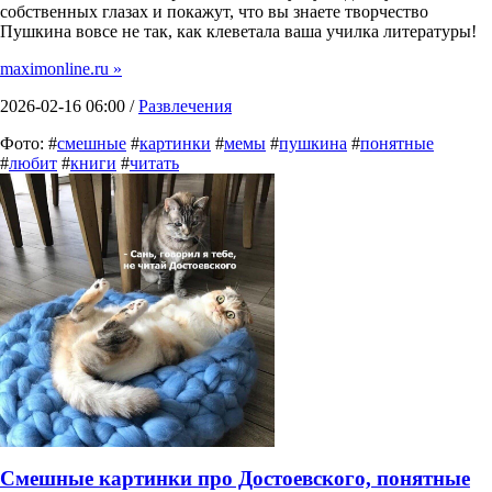
собственных глазах и покажут, что вы знаете творчество
Пушкина вовсе не так, как клеветала ваша училка литературы!
maximonline.ru »
2026-02-16 06:00 /
Развлечения
Фото: #
смешные
#
картинки
#
мемы
#
пушкина
#
понятные
#
любит
#
книги
#
читать
Смешные картинки про Достоевского, понятные