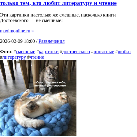
только тем, кто любит литературу и чтение
Эти картинки настолько же смешные, насколько книги
Достоевского — не смешные!
maximonline.ru »
2026-02-09 18:00 /
Развлечения
Фото: #
смешные
#
картинки
#
достоевского
#
понятные
#
любит
#
литературу
#
чтение