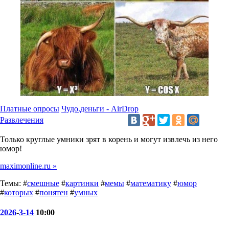
Платные опросы
Чудо.деньги - AirDrop
Развлечения
Только круглые умники зрят в корень и могут извлечь из него
юмор!
maximonline.ru »
Темы: #
смешные
#
картинки
#
мемы
#
математику
#
юмор
#
которых
#
понятен
#
умных
2026
-
3-14
10:00