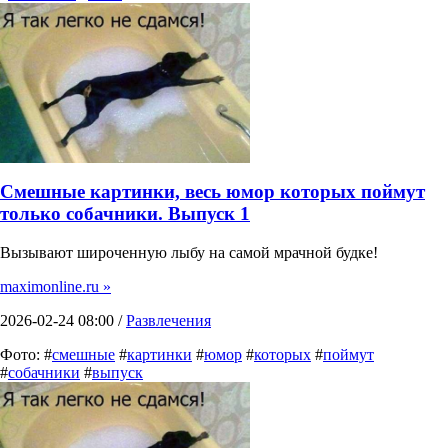
Смешные картинки, весь юмор которых поймут
только собачники. Выпуск 1
Вызывают широченную лыбу на самой мрачной будке!
maximonline.ru »
2026-02-24 08:00 /
Развлечения
Фото: #
смешные
#
картинки
#
юмор
#
которых
#
поймут
#
собачники
#
выпуск