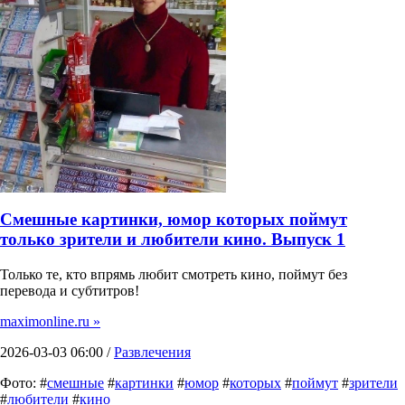
Смешные картинки, юмор которых поймут
только зрители и любители кино. Выпуск 1
Только те, кто впрямь любит смотреть кино, поймут без
перевода и субтитров!
maximonline.ru »
2026-03-03 06:00 /
Развлечения
Фото: #
смешные
#
картинки
#
юмор
#
которых
#
поймут
#
зрители
#
любители
#
кино