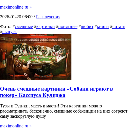
maximonline.ru »
2026-01-20 06:00 /
Развлечения
Фото: #
смешные
#
картинки
#
понятные
#
любит
#
книги
#
читать
#
выпуск
Очень смешные картинки «Собаки играют в
покер» Кассиуса Кулиджа
Тузы и Тузики, масть к масти! Эти картинки можно
рассматривать бесконечно, смешные собаченции на них согреют
саму заскорузлую душу.
maximonline.ru »