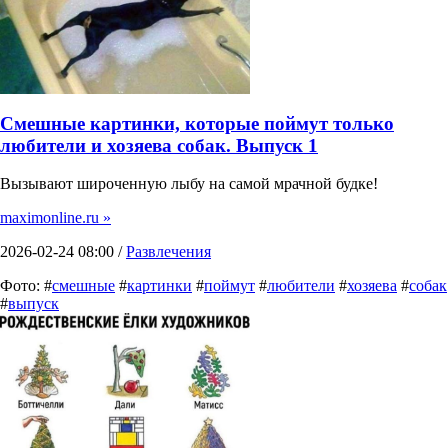
Смешные картинки, которые поймут только
любители и хозяева собак. Выпуск 1
Вызывают широченную лыбу на самой мрачной будке!
maximonline.ru »
2026-02-24 08:00 /
Развлечения
Фото: #
смешные
#
картинки
#
поймут
#
любители
#
хозяева
#
собак
#
выпуск