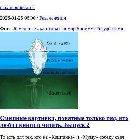
maximonline.ru »
2026-01-25 06:00 /
Развлечения
Фото: #
смешные
#
картинки
#
юмор
#
поймут
#
студентами
Смешные картинки, понятные только тем, кто
любит книги и читать. Выпуск 2
То есть для тех, кто на «Каштанке» и «Муму» собаку съел.