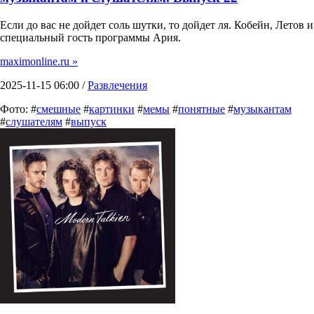
Если до вас не дойдет соль шутки, то дойдет ля. Кобейн, Летов и
специальный гость программы Ария.
maximonline.ru »
2025-11-15 06:00 /
Развлечения
Фото: #
смешные
#
картинки
#
мемы
#
понятные
#
музыкантам
#
слушателям
#
выпуск