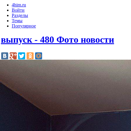
4him.ru
Войти
Разделы
Темы
Популярное
выпуск - 480 Фото новости