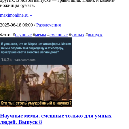
других. В новом выпуске — гравитация, Планк и камень-
ножницы-бумага.
maximonline.ru »
2025-06-18 06:00 /
Развлечения
Фото: #
научные
#
мемы
#
смешные
#
умных
#
выпуск
Научные мемы, смешные только для умных
людей. Выпуск 8