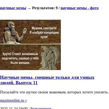
научные мемы
→ Результатов: 9 /
научные мемы - фото
Научные мемы, смешные только для умных
людей. Выпуск 11
Посылайте эти шутки своим знакомым, которых хотите унизить.
maximonline.ru »
2025-11-24 19:00 /
Развлечения