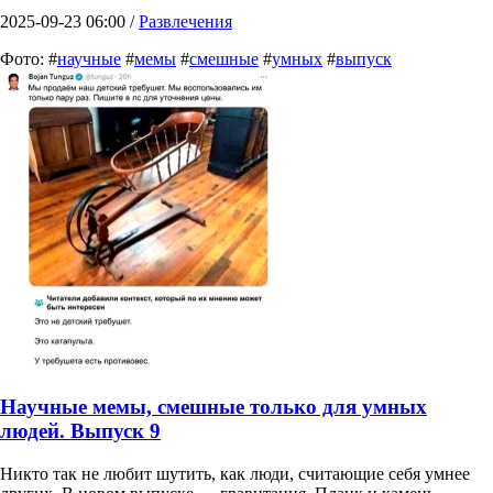
2025-09-23 06:00 /
Развлечения
Фото: #
научные
#
мемы
#
смешные
#
умных
#
выпуск
Научные мемы, смешные только для умных
людей. Выпуск 9
Никто так не любит шутить, как люди, считающие себя умнее