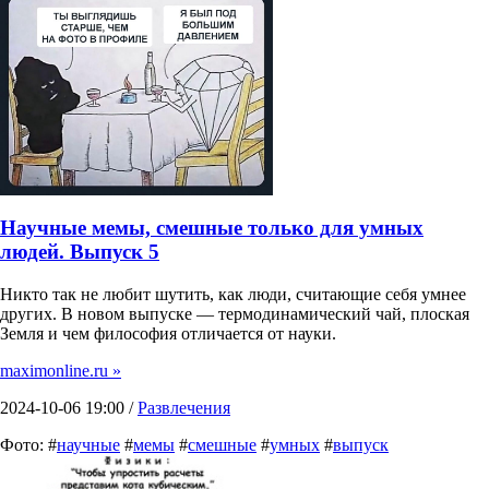
Научные мемы, смешные только для умных
людей. Выпуск 5
Никто так не любит шутить, как люди, считающие себя умнее
других. В новом выпуске — термодинамический чай, плоская
Земля и чем философия отличается от науки.
maximonline.ru »
2024-10-06 19:00 /
Развлечения
Фото: #
научные
#
мемы
#
смешные
#
умных
#
выпуск