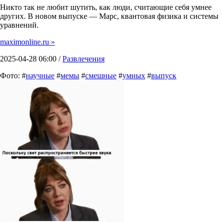
Никто так не любит шутить, как люди, считающие себя умнее
других. В новом выпуске — Марс, квантовая физика и системы
уравнений.
maximonline.ru »
2025-04-28 06:00 /
Развлечения
Фото: #
научные
#
мемы
#
смешные
#
умных
#
выпуск