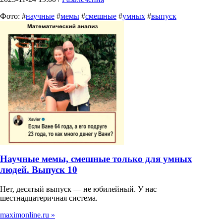
Фото: #
научные
#
мемы
#
смешные
#
умных
#
выпуск
Научные мемы, смешные только для умных
людей. Выпуск 10
Нет, десятый выпуск — не юбилейный. У нас
шестнадцатеричная система.
maximonline.ru »