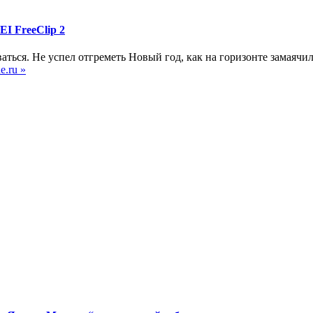
I FreeClip 2
ваться. Не успел отгреметь Новый год, как на горизонте замаяч
e.ru »