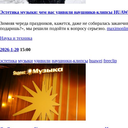
Эстетика музыки: чем нас удивили наушники-клипсы HUAWE
Зимняя череда праздников, кажется, даже не собиралась заканчи
подаришь?», мы решили подойти к вопросу серьезно.
maximonlin
Наука и техника
2026-1-20
15:00
эстетика
музыки
удивили
наушники-клипсы
huawei
freeclip