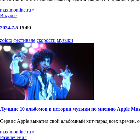
maximonline.ru »
В курсе
2024-7-5
15:00
zoloto
фестивале
скорости
музыки
Лучшие 10 альбомов в истории музыки по мнению Apple Mus
Сервис Apple выкатил свой альбомный хит-парад всех времен, о
maximonline.ru »
Развлечения