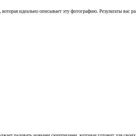
оторая идеально описывает эту фотографию. Результаты вас ра
лжает радовать новыми сюрпризами, которые готовит для своих