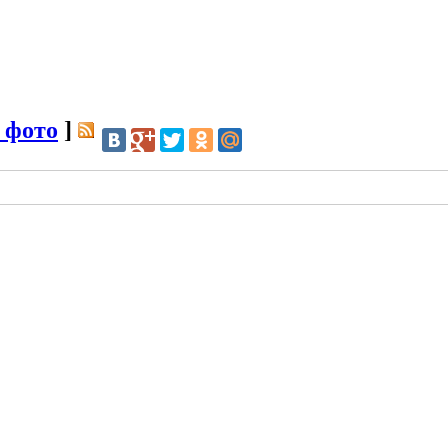
 фото
]