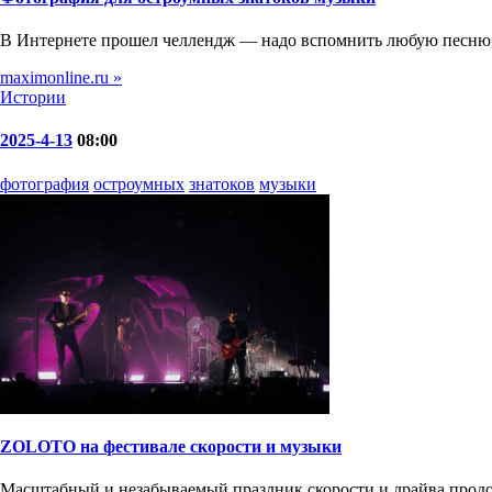
В Интернете прошел челлендж — надо вспомнить любую песню, к
maximonline.ru »
Истории
2025-4-13
08:00
фотография
остроумных
знатоков
музыки
ZOLOTO на фестивале скорости и музыки
Масштабный и незабываемый праздник скорости и драйва продо