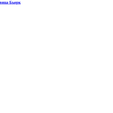
евица Бьорк