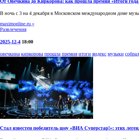
От Овечкина до Киркорова: как прошла премия «Итоги года 
В ночь с 3 на 4 декабря в Московском международном доме музы
maximonline.ru »
Развлечения
2025-12-4
18:00
овечкина
киркорова
прошла
премия
итоги
яндекс
музыки
собра
Стал известен победитель шоу «ВИА Суперстар!»: этих леге