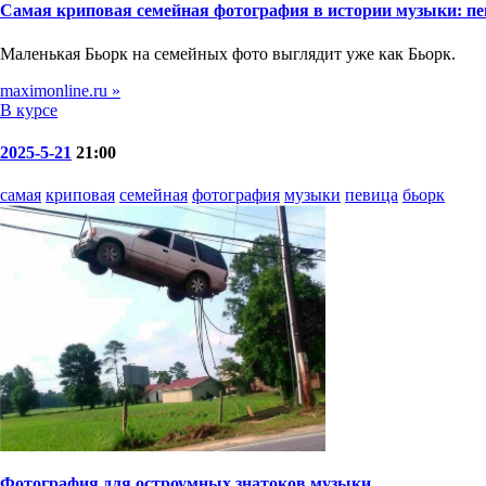
Самая криповая семейная фотография в истории музыки: п
Маленькая Бьорк на семейных фото выглядит уже как Бьорк.
maximonline.ru »
В курсе
2025-5-21
21:00
самая
криповая
семейная
фотография
музыки
певица
бьорк
Фотография для остроумных знатоков музыки