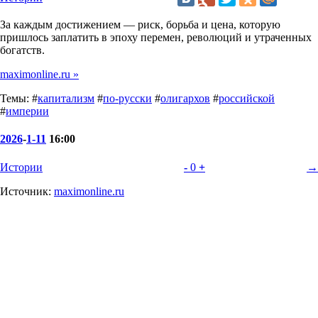
За каждым достижением — риск, борьба и цена, которую
пришлось заплатить в эпоху перемен, революций и утраченных
богатств.
maximonline.ru »
Темы: #
капитализм
#
по-русски
#
олигархов
#
российской
#
империи
2026
-
1-11
16:00
Истории
-
0
+
→
Источник:
maximonline.ru