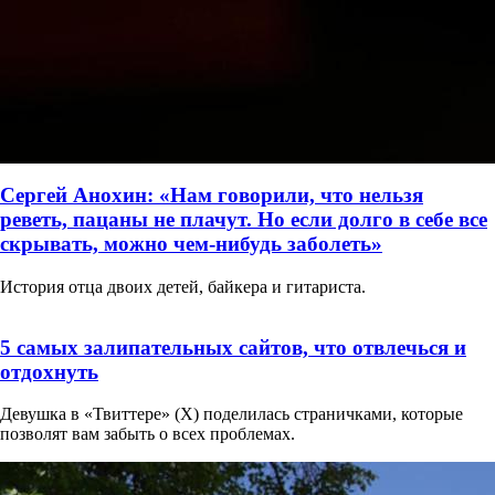
Сергей Анохин: «Нам говорили, что нельзя
реветь, пацаны не плачут. Но если долго в себе все
скрывать, можно чем-нибудь заболеть»
История отца двоих детей, байкера и гитариста.
5 самых залипательных сайтов, что отвлечься и
отдохнуть
Девушка в «Твиттере» (X) поделилась страничками, которые
позволят вам забыть о всех проблемах.