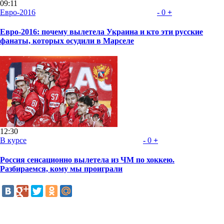
09:11
Евро-2016
-
0
+
Евро-2016: почему вылетела Украина и кто эти русские
фанаты, которых осудили в Марселе
12:30
В курсе
-
0
+
Россия сенсационно вылетела из ЧМ по хоккею.
Разбираемся, кому мы проиграли