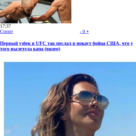
17:37
Спорт
-
0
+
Первый узбек в UFC так послал в нокаут бойца США, что у
того вылетела капа (видео)