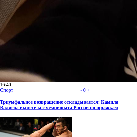
16:40
Спорт
-
0
+
Триумфальное возвращение откладывается: Камила
Валиева вылетела с чемпионата России по прыжкам