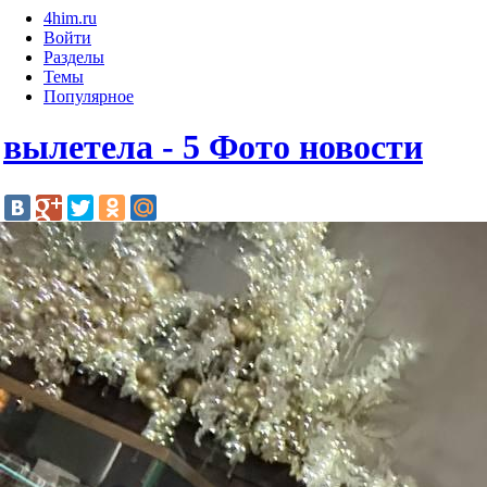
4him.ru
Войти
Разделы
Темы
Популярное
вылетела - 5 Фото новости