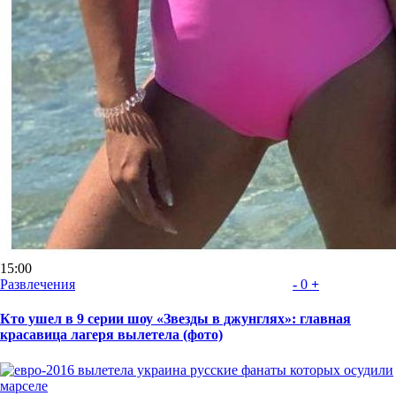
15:00
Развлечения
-
0
+
Кто ушел в 9 серии шоу «Звезды в джунглях»: главная
красавица лагеря вылетела (фото)