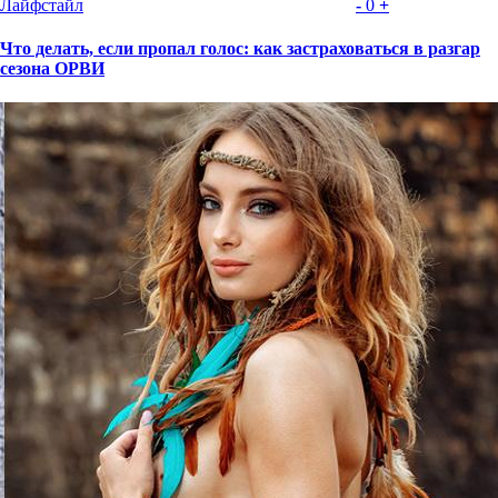
Лайфстайл
-
0
+
Что делать, если пропал голос: как застраховаться в разгар
сезона ОРВИ