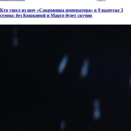
Кто ушел из шоу «Сокровища императора» в 9 выпуске 3
сезона: без Кошкиной и Марго будет скучно