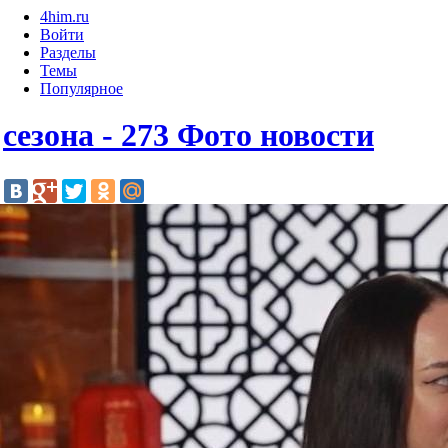
4him.ru
Войти
Разделы
Темы
Популярное
сезона - 273 Фото новости