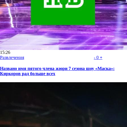
15:26
Развлечения
-
0
+
Названо имя пятого члена жюри 7 сезона шоу «Маска»:
Киркоров рад больше всех