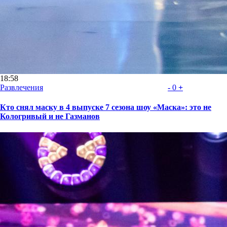
18:58
Развлечения
-
0
+
Кто снял маску в 4 выпуске 7 сезона шоу «Маска»: это не
Кологривый и не Газманов