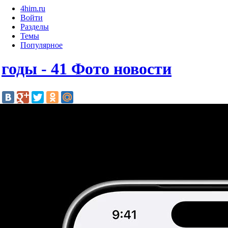
4him.ru
Войти
Разделы
Темы
Популярное
годы - 41 Фото новости