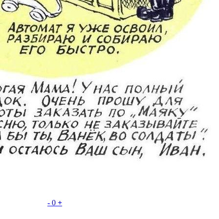
-
0
+