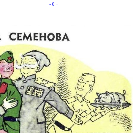
-
0
+