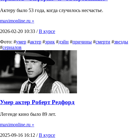
Актеру было 53 года, когда случилось несчастье.
maximonline.ru »
2026-02-20 10:33 /
В курсе
Фото: #
умер
#
актер
#
эрик
#
дэйн
#
причины
#
смерти
#
звезды
#
сериалов
Умер актер Роберт Редфорд
Легенде кино было 89 лет.
maximonline.ru »
2025-09-16 16:12 /
В курсе