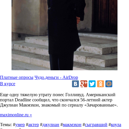
Платные опросы
Чудо.деньги - AirDrop
В курсе
Еще одну тяжелую утрату понес Голливуд. Американский
портал Deadline сообщил, что скончался 56-летний актер
Джулиан Макмэхон, знакомый по сериалу «Зачарованные».
maximonline.ru »
Темы: #
умер
#
актер
#
джулиан
#
макмэхон
#
сыгравший
#
коула