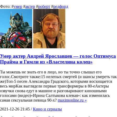
Фото: #
умер
#
актер
#
роберт
#
редфорд
Умер актер Андрей Ярославцев — голос Оптимуса
Прайма и Гимли из «Властелина колец»
Ты можешь не знать его в лицо, но ты точно слышал его
голос.Смотрите также:15 нелепых смертей (и шансы умереть так
же)Топ-5 песен Александра Градского, которыми восхищается
весь мирКак выглядели первые трансформеры в 80-еАктеры
озвучки снова едут в машине и разговаривают киношными
голосами (видео)«Ирина Салтыкова клевая»: как изменилась
самая сексуальная певица 90-х?
maximonline.ru »
2021-12-26 21:45 /
Кино и сериалы