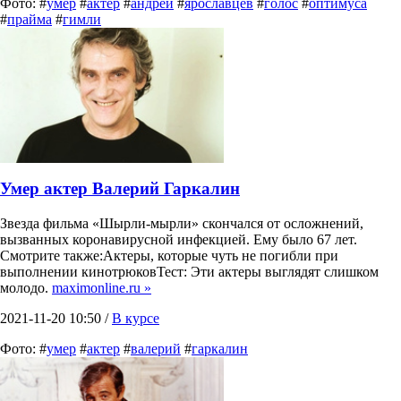
Фото: #
умер
#
актер
#
андрей
#
ярославцев
#
голос
#
оптимуса
#
прайма
#
гимли
Умер актер Валерий Гаркалин
Звезда фильма «Шырли-мырли» скончался от осложнений,
вызванных коронавирусной инфекцией. Ему было 67 лет.
Смотрите также:Актеры, которые чуть не погибли при
выполнении кинотрюковТест: Эти актеры выглядят слишком
молодо.
maximonline.ru »
2021-11-20 10:50 /
В курсе
Фото: #
умер
#
актер
#
валерий
#
гаркалин