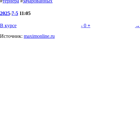
#
тернера
#
зачарованных
2025
-
7-5
11:05
В курсе
-
0
+
→
Источник:
maximonline.ru