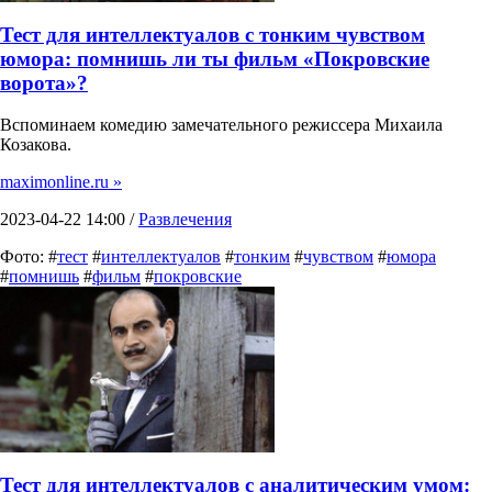
Тест для интеллектуалов с тонким чувством
юмора: помнишь ли ты фильм «Покровские
ворота»?
Вспоминаем комедию замечательного режиссера Михаила
Козакова.
maximonline.ru »
2023-04-22 14:00 /
Развлечения
Фото: #
тест
#
интеллектуалов
#
тонким
#
чувством
#
юмора
#
помнишь
#
фильм
#
покровские
Тест для интеллектуалов с аналитическим умом: