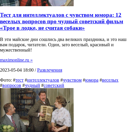
Тест для интеллектуалов с чувством юмора: 12
веселых вопросов про чудный советский фильм
«Трое в лодке, не считая собаки»
В эти майские дни сошлись два великих праздника, и это наш
вам подарок, читатели. Один, зато веселый, красивый и
мужественный!
maximonline.ru »
2023-05-04 18:00 /
Развлечения
Фото: #
тест
#
интеллектуалов
#
чувством
#
юмора
#
веселых
#
вопросов
#
чудный
#
советский