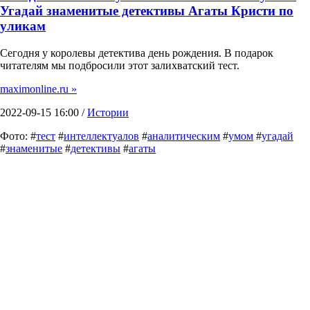
Угадай знаменитые детективы Агаты Кристи по
уликам
Сегодня у королевы детектива день рождения. В подарок
читателям мы подбросили этот залихватский тест.
maximonline.ru »
2022-09-15 16:00 /
Истории
Фото: #
тест
#
интеллектуалов
#
аналитическим
#
умом
#
угадай
#
знаменитые
#
детективы
#
агаты