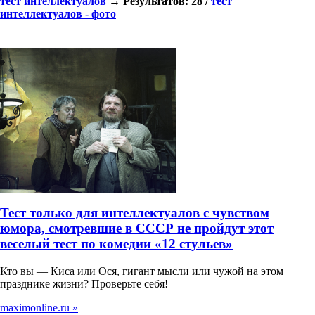
тест интеллектуалов
→ Результатов: 28 /
тест
интеллектуалов - фото
Тест только для интеллектуалов с чувством
юмора, смотревшие в СССР не пройдут этот
веселый тест по комедии «12 стульев»
Кто вы — Киса или Ося, гигант мысли или чужой на этом
празднике жизни? Проверьте себя!
maximonline.ru »