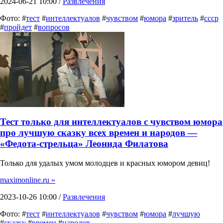
2024-06-21 10:00 /
Развлечения
Фото: #
тест
#
интеллектуалов
#
чувством
#
юмора
#
зритель
#
ссср
#
пройдет
#
вопросов
Тест только для интеллектуалов с чувством юмора
про лучшую сказку всех времен и народов —
«Федота-стрельца» Леонида Филатова
Только для удалых умом молодцев и красных юмором девиц!
maximonline.ru »
2023-10-26 10:00 /
Развлечения
Фото: #
тест
#
интеллектуалов
#
чувством
#
юмора
#
лучшую
#
сказку
#
времен
#
народов