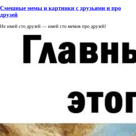
Смешные мемы и картинки с друзьями и про
друзей
Не имей сто друзей — имей сто мемов про друзей!