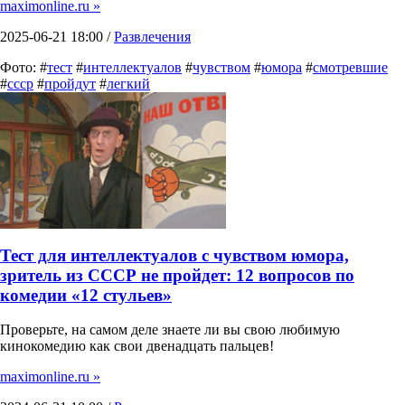
maximonline.ru »
2025-06-21 18:00 /
Развлечения
Фото: #
тест
#
интеллектуалов
#
чувством
#
юмора
#
смотревшие
#
ссср
#
пройдут
#
легкий
Тест для интеллектуалов с чувством юмора,
зритель из СССР не пройдет: 12 вопросов по
комедии «12 стульев»
Проверьте, на самом деле знаете ли вы свою любимую
кинокомедию как свои двенадцать пальцев!
maximonline.ru »