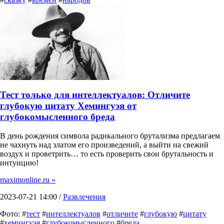
Тест только для интеллектуалов: Отличите
глубокую цитату Хемингуэя от
глубокомысленного бреда
В день рождения символа радикального брутализма предлагаем
не чахнуть над златом его произведений, а выйти на свежий
воздух и проветрить… то есть проверить свои брутальность и
интуицию!
maximonline.ru »
2023-07-21 14:00 /
Развлечения
Фото: #
тест
#
интеллектуалов
#
отличите
#
глубокую
#
цитату
#
хемингуэя
#
глубокомысленного
#
бреда