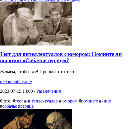
Тест для интеллектуалов с юмором: Помните ли
вы кино «Собачье сердце»?
Желаем, чтобы все! Прошли этот тест.
maximonline.ru »
2023-07-15 14:00 /
Развлечения
Фото: #
тест
#
интеллектуалов
#
юмором
#
помните
#
кино
#
собачье
#
сердце