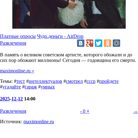
Платные опросы
Чудо.деньги - AirDrop
Развлечения
В память о великом советском артисте, которого обожали и до
сих пор обожают миллионы! Сегодня — годовщина его смерти.
maximonline.ru »
Темы: #
тест
#
интеллектуалов
#
смотрел
#
ссср
#
пройдете
#
угадайте
#
гараж
#
умных
2025
-
12-12
14:00
Развлечения
-
0
+
→
Источник:
maximonline.ru