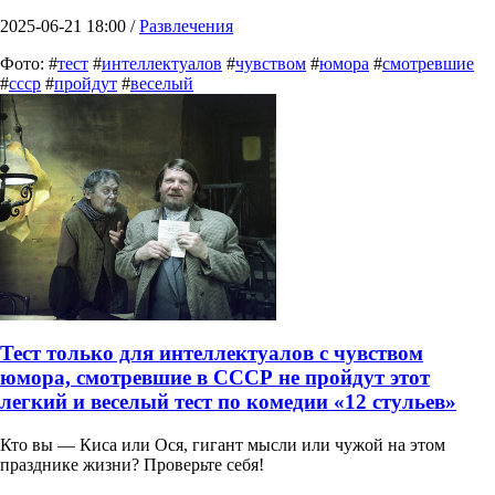
2025-06-21 18:00 /
Развлечения
Фото: #
тест
#
интеллектуалов
#
чувством
#
юмора
#
смотревшие
#
ссср
#
пройдут
#
веселый
Тест только для интеллектуалов с чувством
юмора, смотревшие в СССР не пройдут этот
легкий и веселый тест по комедии «12 стульев»
Кто вы — Киса или Ося, гигант мысли или чужой на этом
празднике жизни? Проверьте себя!