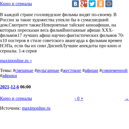
Кино и сериалы
В каждой стране голливудские фильмы видят по-своему. В
России за такие художества упекли бы в сумасшедший
дом.Смотрите также:Невероятные тайские киноафиши, на
которых пересказан весь фильмВинтажные афиши XXX-
фильмов17 лучших афиш научно-фантастических фильмов 70-
х10 постеров в стиле советского авангарда к фильмам времен
НЭПа, если бы их снял ДиснейЛучшие анекдоты про кино и
сериалы. 1-я серия
maximonline.ru »
Темы: #
смешные
#
вульгарные
#
жестокие
#
афиши
#
современной
#
африки
2021
-
12-6
06:00
Кино и сериалы
-
0
+
→
Источник:
maximonline.ru