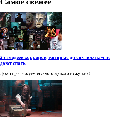
Самое свежее
25 злодеев хорроров, которые до сих пор нам не
дают спать
Давай проголосуем за самого жуткого из жутких!