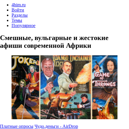
4him.ru
Войти
Разделы
Темы
Популярное
Смешные, вульгарные и жестокие
афиши современной Африки
Платные опросы
Чудо.деньги - AirDrop