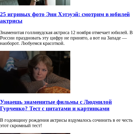
25 игривых фото Энн Хэтэуэй: смотрим в юбилей
актрисы
Знаменитая голливудская актриса 12 ноября отмечает юбилей. В
России праздновать эту цифру не принято, а вот на Западе —
наоборот. Любуемся красоткой.
Узнаешь знаменитые фильмы с Людмилой
Гурченко? Тест с цитатами и картинками
В годовщину рождения актрисы вздумалось сочинить в ее честь
этот скромный тест!