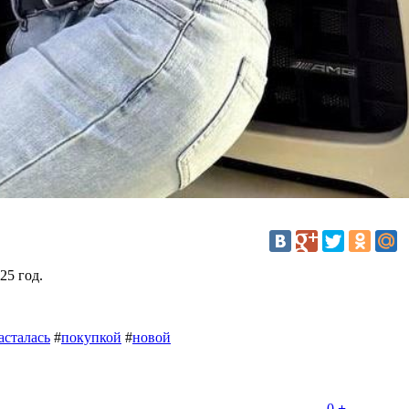
25 год.
асталась
#
покупкой
#
новой
-
0
+