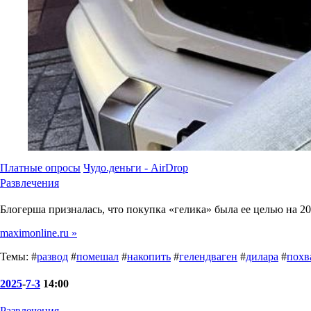
Платные опросы
Чудо.деньги - AirDrop
Развлечения
Блогерша призналась, что покупка «гелика» была ее целью на 20
maximonline.ru »
Темы: #
развод
#
помешал
#
накопить
#
гелендваген
#
дилара
#
похв
2025
-
7-3
14:00
Развлечения