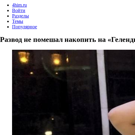
4him.ru
Войти
Разделы
Темы
Популярное
Развод не помешал накопить на «Гелен