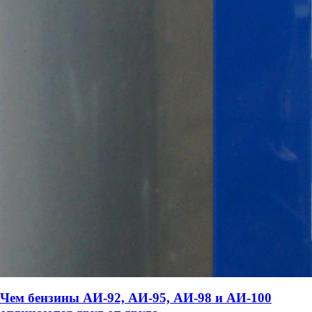
Чем бензины АИ-92, АИ-95, АИ-98 и АИ-100