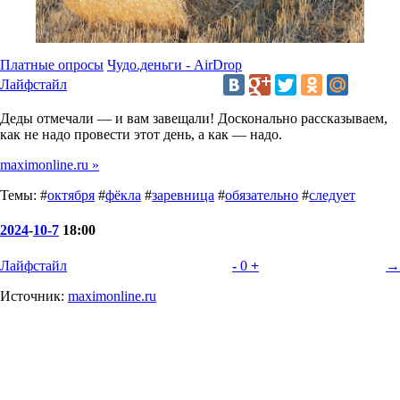
Платные опросы
Чудо.деньги - AirDrop
Лайфстайл
Деды отмечали — и вам завещали! Досконально рассказываем,
как не надо провести этот день, а как — надо.
maximonline.ru »
Темы: #
октября
#
фёкла
#
заревница
#
обязательно
#
следует
2024
-
10-7
18:00
Лайфстайл
-
0
+
→
Источник:
maximonline.ru