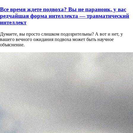
Все время ждете подвоха? Вы не параноик, у вас
редчайшая форма интеллекта — травматический
интеллект
Думаете, вы просто слишком подозрительны? А вот и нет, у
вашего вечного ожидания подвоха может быть научное
объяснение.