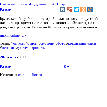
Платные опросы
Чудо.деньги - AirDrop
Развлечения
Бразильский футболист, который недавно получил русский
паспорт, празднует не только чемпионство «Зенита», но и
рождение ребенка. Его жена Летисия впервые стала мамой.
maximonline.ru »
Темы: #
малком
#
отцом
#
смотрим
#
фото
#
красавицы-жены
#
летисии
#
улетела
#
рожать
2023
-
5-15
20:00
Развлечения
-
0
+
→
Источник:
maximonline.ru