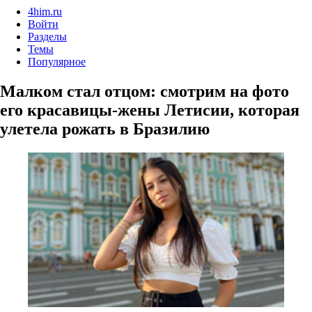
4him.ru
Войти
Разделы
Темы
Популярное
Малком стал отцом: смотрим на фото
его красавицы-жены Летисии, которая
улетела рожать в Бразилию