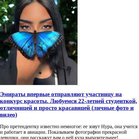
Эмираты впервые отправляют участницу на
конкурс красоты. Любуемся 22-летней студенткой,
отличницей и просто красавицей (личные фото и
видео)
Про претендентку известно немногое: ее зовут Нура, она учится
и работает в авиации. Показываем фотографии прекрасной
девушки, они расскажут вам о ней куда выразительнее!