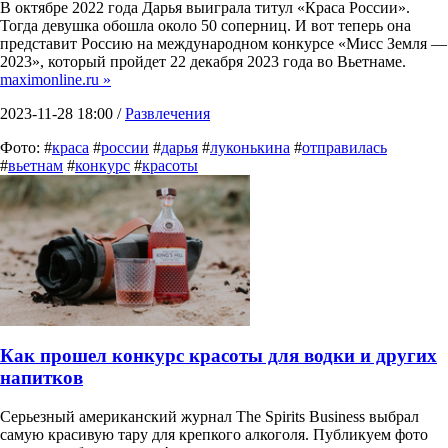
В октябре 2022 года Дарья выиграла титул «Краса России».
Тогда девушка обошла около 50 соперниц. И вот теперь она
представит Россию на международном конкурсе «Мисс Земля —
2023», который пройдет 22 декабря 2023 года во Вьетнаме.
maximonline.ru »
2023-11-28 18:00 /
Развлечения
Фото: #
краса
#
россии
#
дарья
#
луконькина
#
отправилась
#
вьетнам
#
конкурс
#
красоты
Как прошел конкурс красоты для водки и других
напитков
Серьезный американский журнал The Spirits Business выбрал
самую красивую тару для крепкого алкоголя. Публикуем фото