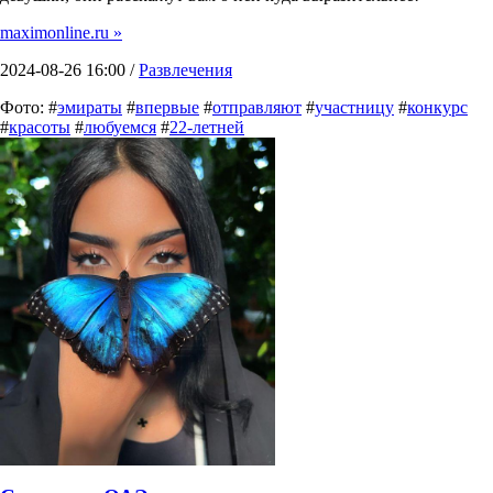
maximonline.ru »
2024-08-26 16:00 /
Развлечения
Фото: #
эмираты
#
впервые
#
отправляют
#
участницу
#
конкурс
#
красоты
#
любуемся
#
22-летней