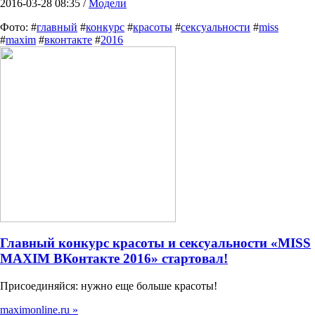
2016-03-28 08:35 /
Модели
Фото: #
главный
#
конкурс
#
красоты
#
сексуальности
#
miss
#
maxim
#
вконтакте
#
2016
Главный конкурс красоты и сексуальности «MISS
MAXIM ВКонтакте 2016» стартовал!
Присоединяйся: нужно еще больше красоты!
maximonline.ru »