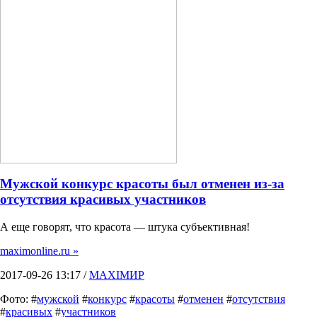
Мужской конкурс красоты был отменен из-за
отсутствия красивых участников
А еще говорят, что красота — штука субъективная!
maximonline.ru »
2017-09-26 13:17 /
MAXIMИР
Фото: #
мужской
#
конкурс
#
красоты
#
отменен
#
отсутствия
#
красивых
#
участников