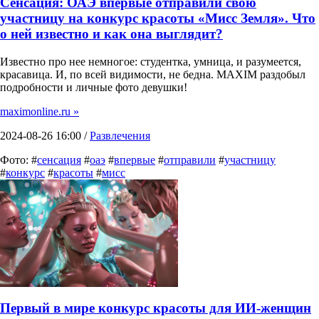
Сенсация: ОАЭ впервые отправили свою
участницу на конкурс красоты «Мисс Земля». Что
о ней известно и как она выглядит?
Известно про нее немногое: студентка, умница, и разумеется,
красавица. И, по всей видимости, не бедна. MAXIM раздобыл
подробности и личные фото девушки!
maximonline.ru »
2024-08-26 16:00 /
Развлечения
Фото: #
сенсация
#
оаэ
#
впервые
#
отправили
#
участницу
#
конкурс
#
красоты
#
мисс
Первый в мире конкурс красоты для ИИ-женщин