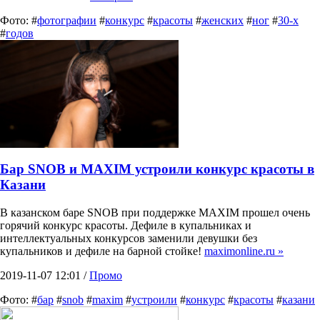
Фото: #
фотографии
#
конкурс
#
красоты
#
женских
#
ног
#
30-х
#
годов
Бар SNOB и MAXIM устроили конкурс красоты в
Казани
В казанском баре SNOB при поддержке MAXIM прошел очень
горячий конкурс красоты. Дефиле в купальниках и
интеллектуальных конкурсов заменили девушки без
купальников и дефиле на барной стойке!
maximonline.ru »
2019-11-07 12:01 /
Промо
Фото: #
бар
#
snob
#
maxim
#
устроили
#
конкурс
#
красоты
#
казани