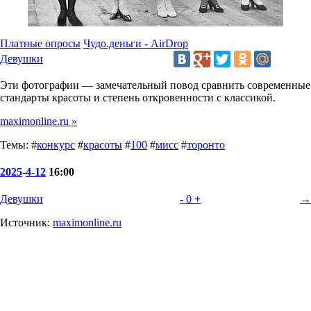
Платные опросы
Чудо.деньги - AirDrop
Девушки
Эти фотографии — замечательный повод сравнить современные
стандарты красоты и степень откровенности с классикой.
maximonline.ru »
Темы: #
конкурс
#
красоты
#
100
#
мисс
#
торонто
2025
-
4-12
16:00
Девушки
-
0
+
→
Источник:
maximonline.ru