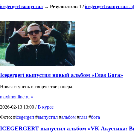
icegergert выпустил
→ Результатов: 1 /
icegergert выпустил - 
Icegergert выпустил новый альбом «Глаз Бога»
Новая ступень в творчестве рэпера.
maximonline.ru »
2026-02-13 13:00 /
В курсе
Фото: #
icegergert
#
выпустил
#
альбом
#
глаз
#
бога
ICEGERGERT выпустил альбом «VK Акустика: В