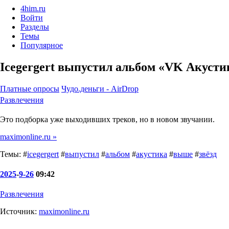
4him.ru
Войти
Разделы
Темы
Популярное
Icegergert выпустил альбом «VK Акусти
Платные опросы
Чудо.деньги - AirDrop
Развлечения
Это подборка уже выходивших треков, но в новом звучании.
maximonline.ru »
Темы: #
icegergert
#
выпустил
#
альбом
#
акустика
#
выше
#
звёзд
2025
-
9-26
09:42
Развлечения
Источник:
maximonline.ru