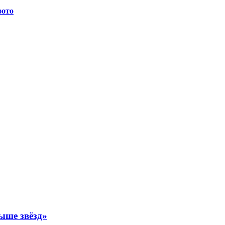
фото
ыше звёзд»