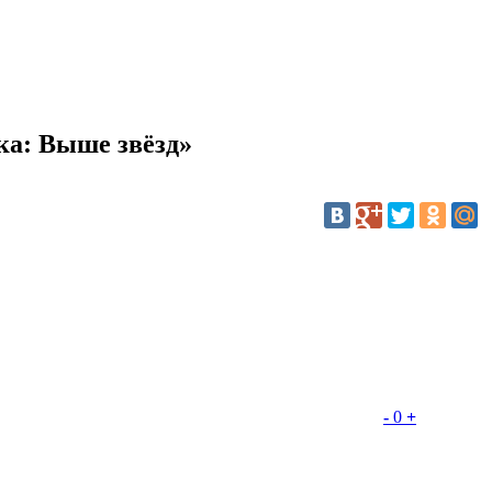
ка: Выше звёзд»
-
0
+