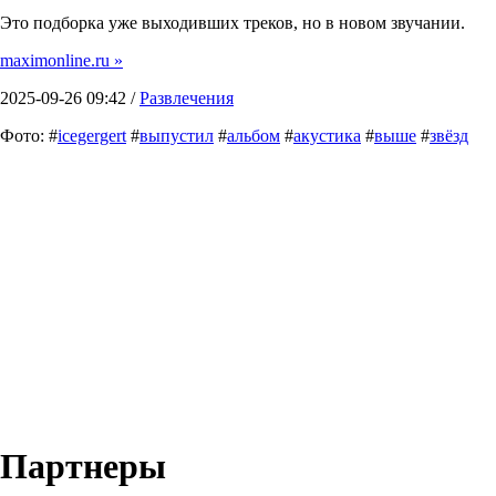
Это подборка уже выходивших треков, но в новом звучании.
maximonline.ru »
2025-09-26 09:42 /
Развлечения
Фото: #
icegergert
#
выпустил
#
альбом
#
акустика
#
выше
#
звёзд
Партнеры