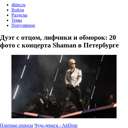
4him.ru
Войти
Разделы
Темы
Популярное
Дуэт с отцом, лифчики и обморок: 20
фото с концерта Shaman в Петербурге
Платные опросы
Чудо.деньги - AirDrop