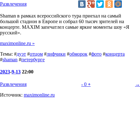
Развлечения
Shaman в рамках всероссийского тура приехал на самый
большой стадион в Европе и собрал 60 тысяч зрителей на
концерте. MAXIM запечатлел самые яркие моменты шоу «Я
русский».
maximonline.ru »
Темы: #
дуэт
#
отцом
#
лифчики
#
обморок
#
фото
#
концерта
#
shaman
#
петербурге
2023
-
9-13
22:00
Развлечения
-
0
+
→
Источник:
maximonline.ru