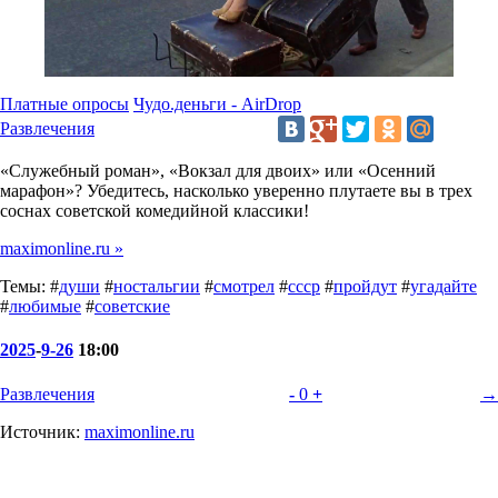
Платные опросы
Чудо.деньги - AirDrop
Развлечения
«Служебный роман», «Вокзал для двоих» или «Осенний
марафон»? Убедитесь, насколько уверенно плутаете вы в трех
соснах советской комедийной классики!
maximonline.ru »
Темы: #
души
#
ностальгии
#
смотрел
#
ссср
#
пройдут
#
угадайте
#
любимые
#
советские
2025
-
9-26
18:00
Развлечения
-
0
+
→
Источник:
maximonline.ru