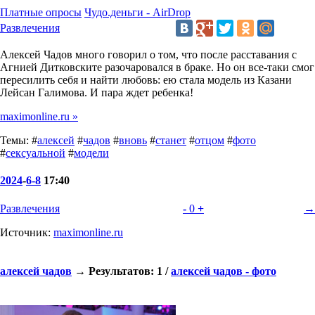
Платные опросы
Чудо.деньги - AirDrop
Развлечения
Алексей Чадов много говорил о том, что после расставания с
Агнией Дитковските разочаровался в браке. Но он все-таки смог
пересилить себя и найти любовь: ею стала модель из Казани
Лейсан Галимова. И пара ждет ребенка!
maximonline.ru »
Темы: #
алексей
#
чадов
#
вновь
#
станет
#
отцом
#
фото
#
сексуальной
#
модели
2024
-
6-8
17:40
Развлечения
-
0
+
→
Источник:
maximonline.ru
алексей чадов
→ Результатов: 1 /
алексей чадов - фото