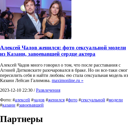
Алексей Чадов женился: фото сексуальной модели
из Казани, завоевавшей сердце актера
Алексей Чадов много говорил о том, что после расставания с
Агнией Дитковските разочаровался в браке. Но он все-таки смог
пересилить себя и найти любовь: ею стала сексуальная модель из
Казани Лейсан Галимова.
maximonline.ru »
2023-12-10 22:30 /
Развлечения
Фото: #
алексей
#
чадов
#
женился
#
фото
#
сексуальной
#
модели
#
казани
#
завоевавшей
Партнеры